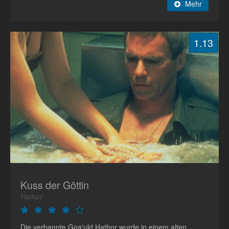
Mehr
1.13
Kuss der Göttin
Hathor
Die verbannte Goa'uld Hathor wurde in einem alten