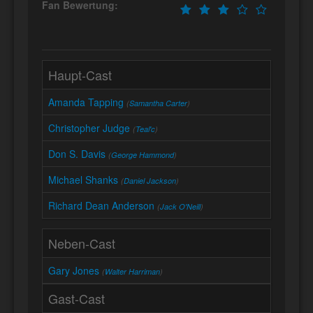
Fan Bewertung:
Haupt-Cast
Amanda Tapping
(
Samantha Carter
)
Christopher Judge
(
Teal'c
)
Don S. Davis
(
George Hammond
)
Michael Shanks
(
Daniel Jackson
)
Richard Dean Anderson
(
Jack O'Neill
)
Neben-Cast
Gary Jones
(
Walter Harriman
)
Gast-Cast