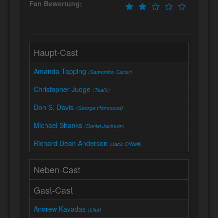
Fan Bewertung:
Haupt-Cast
Amanda Tapping
(
Samantha Carter
)
Christopher Judge
(
Teal'c
)
Don S. Davis
(
George Hammond
)
Michael Shanks
(
Daniel Jackson
)
Richard Dean Anderson
(
Jack O'Neill
)
Neben-Cast
Gast-Cast
Andrew Kavadas
(
Olaf
)