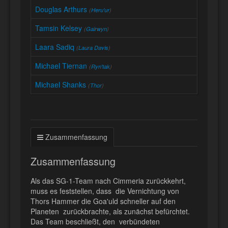
Douglas Arthurs
(
Heru’ur
)
Tamsin Kelsey
(
Gairwyn
)
Laara Sadiq
(
Laura Davis
)
Michael Tiernan
(
Ryn'tak
)
Michael Shanks
(
Thor
)
Zusammenfassung
Zusammenfassung
Als das SG-1-Team nach Cimmeria zurückkehrt,
muss es feststellen, dass die Vernichtung von
Thors Hammer die Goa'uld schneller auf den
Planeten zurückbrachte, als zunächst befürchtet.
Das Team beschließt, den verbündeten