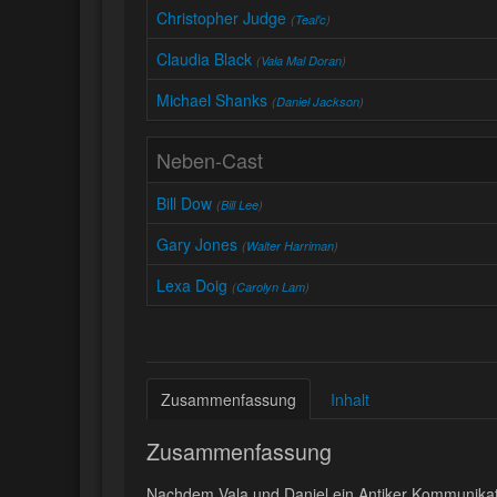
Christopher Judge
(
Teal'c
)
Claudia Black
(
Vala Mal Doran
)
Michael Shanks
(
Daniel Jackson
)
Neben-Cast
Bill Dow
(
Bill Lee
)
Gary Jones
(
Walter Harriman
)
Lexa Doig
(
Carolyn Lam
)
Zusammenfassung
Inhalt
Zusammenfassung
Nachdem Vala und Daniel ein Antiker Kommunikati