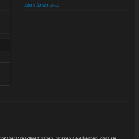
Julian Sands
(
Doci
)
onsgerät reaktiviert haben, müssen sie erkennen, dass sie