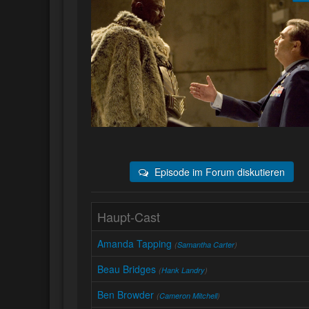
Episode im Forum diskutieren
Haupt-Cast
Amanda Tapping
(
Samantha Carter
)
Beau Bridges
(
Hank Landry
)
Ben Browder
(
Cameron Mitchell
)