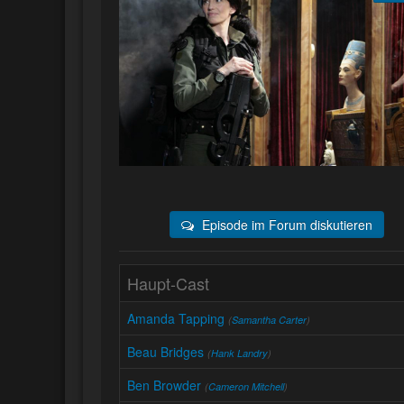
Episode im Forum diskutieren
Haupt-Cast
Amanda Tapping
(
Samantha Carter
)
Beau Bridges
(
Hank Landry
)
Ben Browder
(
Cameron Mitchell
)