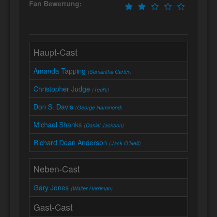
Fan Bewertung:
Haupt-Cast
Amanda Tapping
(
Samantha Carter
)
Christopher Judge
(
Teal'c
)
Don S. Davis
(
George Hammond
)
Michael Shanks
(
Daniel Jackson
)
Richard Dean Anderson
(
Jack O'Neill
)
Neben-Cast
Gary Jones
(
Walter Harriman
)
Gast-Cast