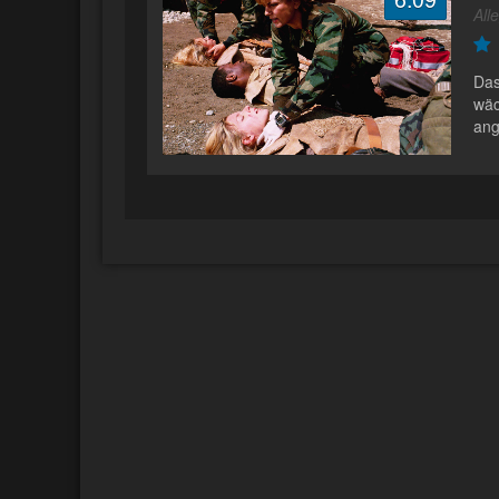
All
Das
wäc
ang