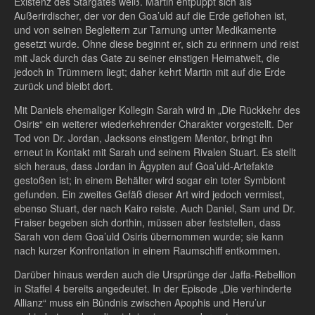
Existenz des Stargates weiß. Martin entpuppt sich als
Außerirdischer, der vor den Goa’uld auf die Erde geflohen ist,
und von seinen Begleitern zur Tarnung unter Medikamente
gesetzt wurde. Ohne diese beginnt er, sich zu erinnern und reist
mit Jack durch das Gate zu seiner einstigen Heimatwelt, die
jedoch in Trümmern liegt; daher kehrt Martin mit auf die Erde
zurück und bleibt dort.
Mit Daniels ehemaliger Kollegin Sarah wird in „Die Rückkehr des
Osiris“ ein weiterer wiederkehrender Charakter vorgestellt. Der
Tod von Dr. Jordan, Jacksons einstigem Mentor, bringt ihn
erneut in Kontakt mit Sarah und seinem Rivalen Stuart. Es stellt
sich heraus, dass Jordan in Ägypten auf Goa’uld-Artefakte
gestoßen ist; in einem Behälter wird sogar ein toter Symbiont
gefunden. Ein zweites Gefäß dieser Art wird jedoch vermisst,
ebenso Stuart, der nach Kairo reiste. Auch Daniel, Sam und Dr.
Fraiser begeben sich dorthin, müssen aber feststellen, dass
Sarah von dem Goa’uld Osiris übernommen wurde; sie kann
nach kurzer Konfrontation in einem Raumschiff entkommen.
Darüber hinaus werden auch die Ursprünge der Jaffa-Rebellion
in Staffel 4 bereits angedeutet. In der Episode „Die verhinderte
Allianz“ muss ein Bündnis zwischen Apophis und Heru’ur