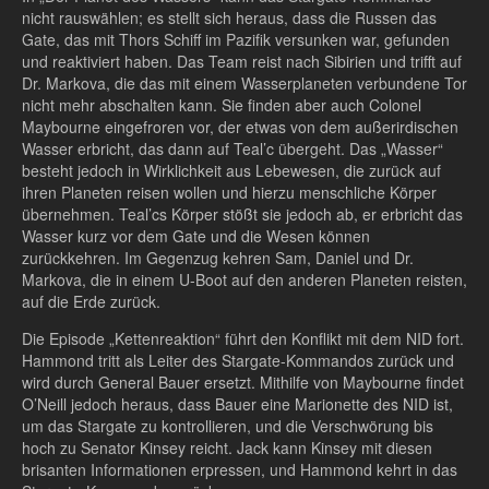
nicht rauswählen; es stellt sich heraus, dass die Russen das
Gate, das mit Thors Schiff im Pazifik versunken war, gefunden
und reaktiviert haben. Das Team reist nach Sibirien und trifft auf
Dr. Markova, die das mit einem Wasserplaneten verbundene Tor
nicht mehr abschalten kann. Sie finden aber auch Colonel
Maybourne eingefroren vor, der etwas von dem außerirdischen
Wasser erbricht, das dann auf Teal’c übergeht. Das „Wasser“
besteht jedoch in Wirklichkeit aus Lebewesen, die zurück auf
ihren Planeten reisen wollen und hierzu menschliche Körper
übernehmen. Teal’cs Körper stößt sie jedoch ab, er erbricht das
Wasser kurz vor dem Gate und die Wesen können
zurückkehren. Im Gegenzug kehren Sam, Daniel und Dr.
Markova, die in einem U-Boot auf den anderen Planeten reisten,
auf die Erde zurück.
Die Episode „Kettenreaktion“ führt den Konflikt mit dem NID fort.
Hammond tritt als Leiter des Stargate-Kommandos zurück und
wird durch General Bauer ersetzt. Mithilfe von Maybourne findet
O’Neill jedoch heraus, dass Bauer eine Marionette des NID ist,
um das Stargate zu kontrollieren, und die Verschwörung bis
hoch zu Senator Kinsey reicht. Jack kann Kinsey mit diesen
brisanten Informationen erpressen, und Hammond kehrt in das