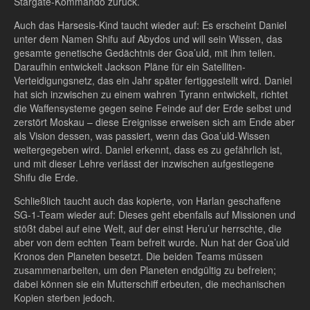
Stargate-Kommando zurück.
Auch das Harsesis-Kind taucht wieder auf: Es erscheint Daniel
unter dem Namen Shifu auf Abydos und will sein Wissen, das
gesamte genetische Gedächtnis der Goa’uld, mit ihm teilen.
Daraufhin entwickelt Jackson Pläne für ein Satelliten-
Verteidigungsnetz, das ein Jahr später fertiggestellt wird. Daniel
hat sich inzwischen zu einem wahren Tyrann entwickelt, richtet
die Waffensysteme gegen seine Feinde auf der Erde selbst und
zerstört Moskau – diese Ereignisse erweisen sich am Ende aber
als Vision dessen, was passiert, wenn das Goa’uld-Wissen
weitergegeben wird. Daniel erkennt, dass es zu gefährlich ist,
und mit dieser Lehre verlässt der inzwischen aufgestiegene
Shifu die Erde.
Schließlich taucht auch das kopierte, von Harlan geschaffene
SG-1-Team wieder auf: Dieses geht ebenfalls auf Missionen und
stößt dabei auf eine Welt, auf der einst Heru’ur herrschte, die
aber von dem echten Team befreit wurde. Nun hat der Goa’uld
Kronos den Planeten besetzt. Die beiden Teams müssen
zusammenarbeiten, um den Planeten endgültig zu befreien;
dabei können sie ein Mutterschiff erbeuten, die mechanischen
Kopien sterben jedoch.