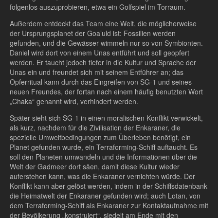
folgenlos auszuprobieren, etwa ein Golfspiel im Torraum.
Außerdem entdeckt das Team eine Welt, die möglicherweise
der Ursprungsplanet der Goa’uld ist: Fossilien werden
gefunden, und die Gewässer wimmeln nur so von Symbionten.
Daniel wird dort von einem Unas entführt und soll geopfert
werden. Er taucht jedoch tiefer in die Kultur und Sprache der
Unas ein und freundet sich mit seinem Entführer an; das
Opferritual kann durch das Eingreifen von SG-1 und seines
neuen Freundes, der fortan nach einem häufig benutzten Wort
„Chaka“ genannt wird, verhindert werden.
Später sieht sich SG-1 in einen moralischen Konflikt verwickelt,
als kurz, nachdem für die Zivilisation der Enkaraner, die
spezielle Umweltbedingungen zum Überleben benötigt, ein
Planet gefunden wurde, ein Terraforming-Schiff auftaucht. Es
soll den Planeten umwandeln und die Informationen über die
Welt der Gadmeer dort säen, damit diese Kultur wieder
auferstehen kann, was die Enkaraner vernichten würde. Der
Konflikt kann aber gelöst werden, indem in der Schiffsdatenbank
die Heimatwelt der Enkaraner gefunden wird; auch Lotan, von
dem Terraforming-Schiff als Enkaraner zur Kontaktaufnahme mit
der Bevölkerung „konstruiert“, siedelt am Ende mit den