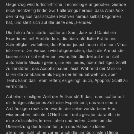
Gegenzug wird fortschrittliche Technologie angeboten. Gerade
noch rechtzeitig findet SG-1 allerdings heraus, dass Alars Volk
den Krieg aus rassistischen Motiven heraus selbst begonnen
hat, und stellt sich auf die Seite des „Feindes“.
Die Tok’ra Anis startet später an Sam, Jack und Daniel ein
Experiment mit Armbändern, die übernatürliche Kräfte und
Schnelligkeit verleihen, den Körper jedoch auch mit einem Virus
infizieren. Der Versuch wird abgebrochen, doch die Armbänder
lassen sich nicht entfernen, woraufhin die drei auf eine nicht
autorisierte Mission gehen, um ein neues, übermächtiges Schiff
zu zerstören, das Apophis bauen lässt. Während der Mission
fallen die Armbänder als Folge der Immunabwehr ab, aber
Teal’c kann das Team retten; es gelingt, auch, Apophis‘ Schiff zu
vernichten.
Auf einer einstigen Welt der Antiker stößt das Team später auf
ein fehlgeschlagenes Zeitreise-Experiment, das von einem
Archäologen reaktiviert wurde, der seine verstorbene Frau
wiedersehen möchte. O’Neill und Teal’c geraten daraufhin in
eine Zeitschleife, lernen Latein und helfen Daniel bei der
Übersetzung der Inschriften, um das Rätsel zu lösen –
allerdings nicht, ohne vorher auch die unmöglichsten Dinge