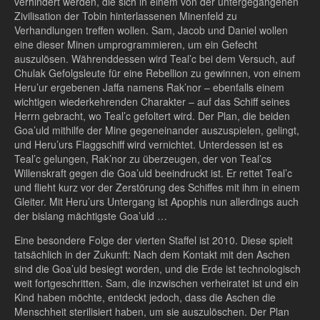
verhindert werden, die sich in einem von der untergegangenen
Zivilisation der Tobin hinterlassenen Minenfeld zu
Verhandlungen treffen wollen. Sam, Jacob und Daniel wollen
eine dieser Minen umprogrammieren, um ein Gefecht
auszulösen. Währenddessen wird Teal’c bei dem Versuch, auf
Chulak Gefolgsleute für eine Rebellion zu gewinnen, von einem
Heru’ur ergebenen Jaffa namens Rak’nor – ebenfalls einem
wichtigen wiederkehrenden Charakter – auf das Schiff seines
Herrn gebracht, wo Teal’c gefoltert wird. Der Plan, die beiden
Goa’uld mithilfe der Mine gegeneinander auszuspielen, gelingt,
und Heru’urs Flaggschiff wird vernichtet. Unterdessen ist es
Teal’c gelungen, Rak’nor zu überzeugen, der von Teal’cs
Willenskraft gegen die Goa’uld beeindruckt ist. Er rettet Teal’c
und flieht kurz vor der Zerstörung des Schiffes mit ihm in einem
Gleiter. Mit Heru’urs Untergang ist Apophis nun allerdings auch
der bislang mächtigste Goa’uld …
Eine besondere Folge der vierten Staffel ist 2010. Diese spielt
tatsächlich in der Zukunft: Nach dem Kontakt mit den Aschen
sind die Goa’uld besiegt worden, und die Erde ist technologisch
weit fortgeschritten. Sam, die inzwischen verheiratet ist und ein
Kind haben möchte, entdeckt jedoch, dass die Aschen die
Menschheit sterilisiert haben, um sie auszulöschen. Der Plan