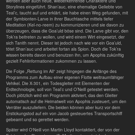
werden aber auch neue, wiederkehrende Charaktere und
Storylines eingeführt. Shan’auc, eine ehemalige Geliebte von
Teal’c, taucht auf und erklärt, sie habe einen Weg gefunden, mit
der Symbionten-Larve in ihrer Bauchtasche mittels tiefer
Meditation (Kel-no-reem) zu kommunizieren und sie davon zu
überzeugen, dass die Goa’uld böse sind. Die Larve gibt vor, den
Tok’ra beitreten zu wollen, und wird einem Wirt eingesetzt, der
sich Tanith nennt. Dieser ist jedoch nach wie vor ein Goa’uld,
tötet Shan’auc und arbeitet fortan als Spion. Doch die Tok’ra
wissen bereits davon und benutzen ihn, um Apophis zukünftig
gezielt Fehlinformationen zukommen zu lassen.
Die Folge „Rettung im All“ zeigt hingegen die Anfänge des
Programms zum Aufbau einer eigenen Flotte weltraumfähiger
Vehikel. Die X-301, ein Todesgleiter mit Elementen der
Erdtechnologie, soll von Teal’c und O’Neill getestet werden.
Doch plötzlich wird ein Programm aktiviert, das den Gleiter
automatisch auf die Heimatwelt von Apophis zusteuert, um den
Verräter auszuliefern. Die beiden können aber kurz vor dem
Erstickungstod auf ein von Jacob gesteuertes Transportschiff
gebeamt und so gerettet werden.
Später wird O‘Neill von Martin Lloyd kontaktiert, der von der