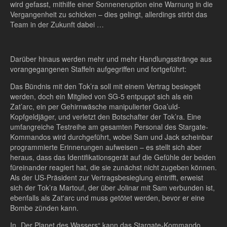
wird gefasst, mithilfe einer Sonneneruption eine Warnung in die
Vergangenheit zu schicken – dies gelingt, allerdings stirbt das
Team in der Zukunft dabei …
Darüber hinaus werden mehr und mehr Handlungsstränge aus
vorangegangenen Staffeln aufgegriffen und fortgeführt:
Das Bündnis mit den Tok’ra soll mit einem Vertrag besiegelt
werden, doch ein Mitglied von SG-5 entpuppt sich als ein
Zat’arc, ein per Gehirnwäsche manipulierter Goa’uld-
Kopfgeldjäger, und verletzt den Botschafter der Tok’ra. Eine
umfangreiche Testreihe am gesamten Personal des Stargate-
Kommandos wird durchgeführt, wobei Sam und Jack scheinbar
programmierte Erinnerungen aufweisen – es stellt sich aber
heraus, dass das Identifikationsgerät auf die Gefühle der beiden
füreinander reagiert hat, die sie zunächst nicht zugeben können.
Als der US-Präsident zur Vertragsbesieglung eintrifft, erweist
sich der Tok’ra Martouf, der über Jolinar mit Sam verbunden ist,
ebenfalls als Zat'arc und muss getötet werden, bevor er eine
Bombe zünden kann.
In „Der Planet des Wassers“ kann das Stargate-Kommando