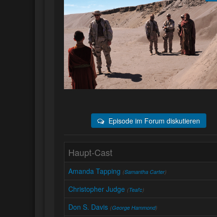
Episode im Forum diskutieren
Haupt-Cast
Amanda Tapping
(
Samantha Carter
)
Christopher Judge
(
Teal'c
)
Don S. Davis
(
George Hammond
)