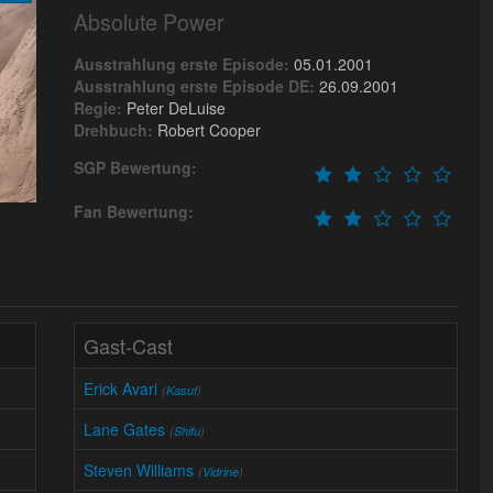
Absolute Power
Ausstrahlung erste Episode:
05.01.2001
Ausstrahlung erste Episode DE:
26.09.2001
Regie:
Peter DeLuise
Drehbuch:
Robert Cooper
SGP Bewertung:
Fan Bewertung:
Gast-Cast
Erick Avari
(
Kasuf
)
Lane Gates
(
Shifu
)
Steven Williams
(
Vidrine
)