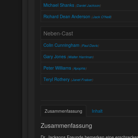
Michael Shanks
(
Daniel Jackson
)
Richard Dean Anderson
(
Jack O'Neill
)
Neben-Cast
Colin Cunningham
(
Paul Davis
)
Gary Jones
(
Walter Harriman
)
Peter Williams
(
Apophis
)
Teryl Rothery
(
Janet Fraiser
)
Zusammenfassung
Inhalt
Zusammenfassung
Dr. Jacksons Freunde bemerken eine erschrecke