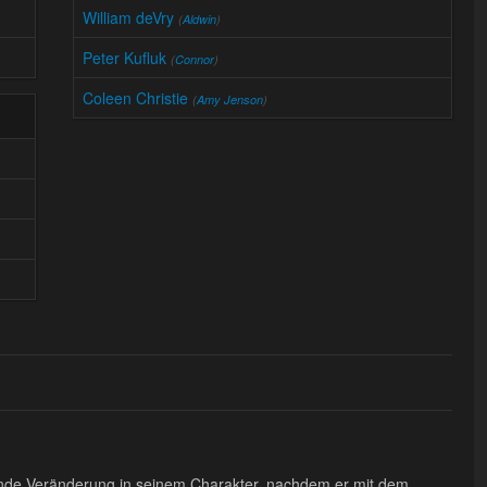
William deVry
(
Aldwin
)
Peter Kufluk
(
Connor
)
Coleen Christie
(
Amy Jenson
)
nde Veränderung in seinem Charakter, nachdem er mit dem