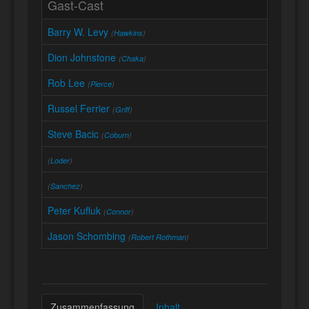
Gast-Cast
Barry W. Levy
(
Hawkins
)
Dion Johnstone
(
Chaka
)
Rob Lee
(
Pierce
)
Russel Ferrier
(
Griff
)
Steve Bacic
(
Coburn
)
(
Loder
)
(
Sanchez
)
Peter Kufluk
(
Connor
)
Jason Schombing
(
Robert Rothman
)
Zusammenfassung
Inhalt