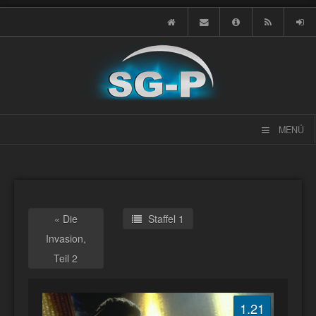
MENÜ
« Die
Staffel 1
Invasion,
Teil 2
1.21