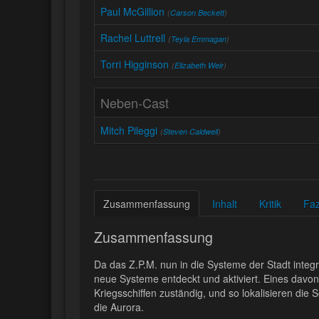
Paul McGillion
(
Carson Beckett
)
Rachel Luttrell
(
Teyla Emmagan
)
Torri Higginson
(
Elizabeth Weir
)
Neben-Cast
Mitch Pileggi
(
Steven Caldwell
)
Zusammenfassung
Inhalt
Kritik
Faz
Zusammenfassung
Da das Z.P.M. nun in die Systeme der Stadt integr
neue Systeme entdeckt und aktiviert. Eines davon 
Kriegsschiffen zuständig, und so lokalisieren die 
die Aurora.