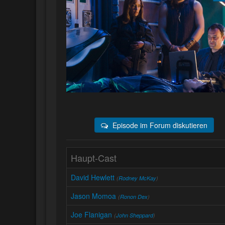
Episode im Forum diskutieren
Haupt-Cast
David Hewlett
(
Rodney McKay
)
Jason Momoa
(
Ronon Dex
)
Joe Flanigan
(
John Sheppard
)