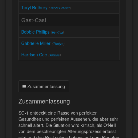
Teryl Rothery
(
Janet Fraiser
)
Gast-Cast
Bobbie Phillips
(
Kynthia
)
Gabrielle Miller
(
Thetys
)
Harrison Coe
(
Alekos
)
Zusammenfassung
Zusammenfassung
SG-1 entdeckt eine Rasse von perfekter
Gesundheit und perfekten Aussehen, die aber sehr
schnell altert. Die Situation wird kritisch, als O'Neill
von dem beschleunigten Alterungsprozess erfasst
wird und den Rest seines Lebens auf dem Planeten