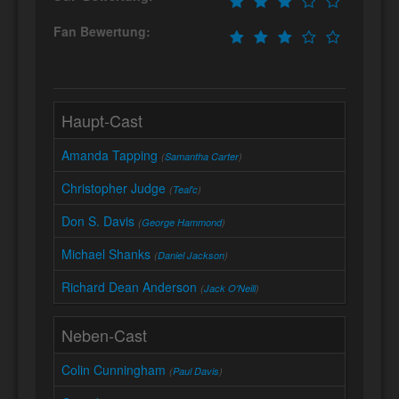
Fan Bewertung:
Haupt-Cast
Amanda Tapping
(
Samantha Carter
)
Christopher Judge
(
Teal'c
)
Don S. Davis
(
George Hammond
)
Michael Shanks
(
Daniel Jackson
)
Richard Dean Anderson
(
Jack O'Neill
)
Neben-Cast
Colin Cunningham
(
Paul Davis
)