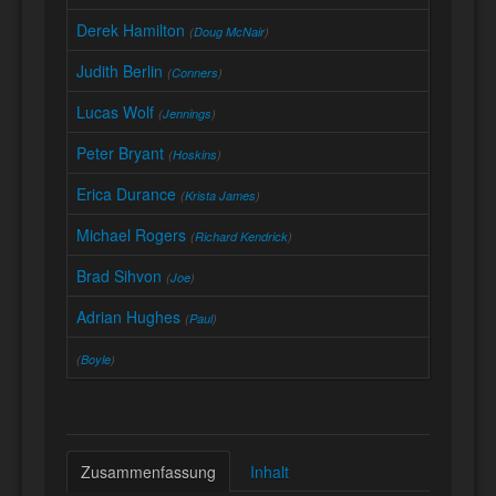
Derek Hamilton
(
Doug McNair
)
Judith Berlin
(
Conners
)
Lucas Wolf
(
Jennings
)
Peter Bryant
(
Hoskins
)
Erica Durance
(
Krista James
)
Michael Rogers
(
Richard Kendrick
)
Brad Sihvon
(
Joe
)
Adrian Hughes
(
Paul
)
(
Boyle
)
Zusammenfassung
Inhalt