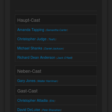
Haupt-Cast
Amanda Tapping
(
Samantha Carter
)
Christopher Judge
(
Teal'c
)
Michael Shanks
(
Daniel Jackson
)
Richard Dean Anderson
(
Jack O'Neill
)
Neben-Cast
Gary Jones
(
Walter Harriman
)
Gast-Cast
Christopher Attadia
(
Eric
)
David DeLuise
(
Pete Shanahan
)