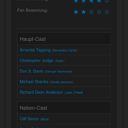
Fan Bewertung:
Haupt-Cast
Amanda Tapping
(
Samantha Carter
)
Christopher Judge
(
Teal'c
)
Don S. Davis
(
George Hammond
)
Michael Shanks
(
Daniel Jackson
)
Richard Dean Anderson
(
Jack O'Neill
)
Neben-Cast
Cliff Simon
(
Ba’al
)