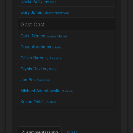
David Palffy
(
Anubis
)
Gary Jones
(
Walter Harriman
)
Gast-Cast
Corin Nemec
(
Jonas Quinn
)
Doug Abrahams
(
Hale
)
Gillian Barber
(
Dreylock
)
Glynis Davies
(
Noor
)
Jan Bos
(
Sevarin
)
Michael Adamthwaite
(
Her’ak
)
Kevan Ohtsji
(
Oshu
)
Zusammenfassung
Inhalt