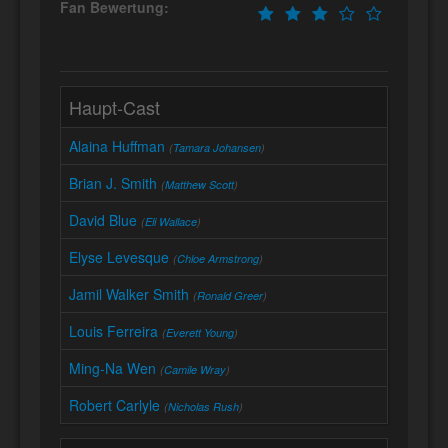
Fan Bewertung:
Haupt-Cast
Alaina Huffman
(
Tamara Johansen
)
Brian J. Smith
(
Matthew Scott
)
David Blue
(
Eli Wallace
)
Elyse Levesque
(
Chloe Armstrong
)
Jamil Walker Smith
(
Ronald Greer
)
Louis Ferreira
(
Everett Young
)
Ming-Na Wen
(
Camile Wray
)
Robert Carlyle
(
Nicholas Rush
)