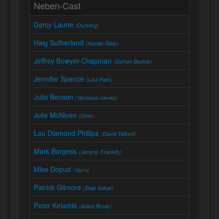
Neben-Cast
Darcy Laurie
(
Dunning
)
Haig Sutherland
(
Hunter Riley
)
Jeffrey Bowyer-Chapman
(
Darren Becker
)
Jennifer Spence
(
Lisa Park
)
Julia Benson
(
Vanessa James
)
Julie McNiven
(
Ginn
)
Lou Diamond Phillips
(
David Telford
)
Mark Burgess
(
Jeremy Franklin
)
Mike Dopud
(
Varro
)
Patrick Gilmore
(
Dale Volker
)
Peter Kelamis
(
Adam Brody
)