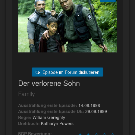
Episode im Forum diskutieren
Der verlorene Sohn
Family
Ausstrahlung erste Episode:
14.08.1998
Ausstrahlung erste Episode DE:
29.09.1999
Regie:
William Gereghty
Drehbuch:
Katharyn Powers
SGP Bewertung: