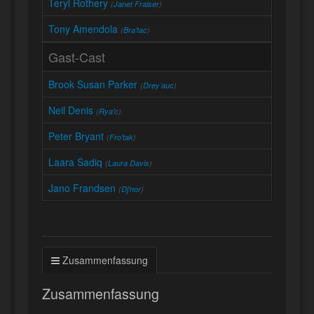
Teryl Rothery
(
Janet Fraiser
)
Tony Amendola
(
Bra’tac
)
Gast-Cast
Brook Susan Parker
(
Drey’auc
)
Neil Denis
(
Rya’c
)
Peter Bryant
(
Fro'tak
)
Laara Sadiq
(
Laura Davis
)
Jano Frandsen
(
Dj'nor
)
Zusammenfassung
Zusammenfassung