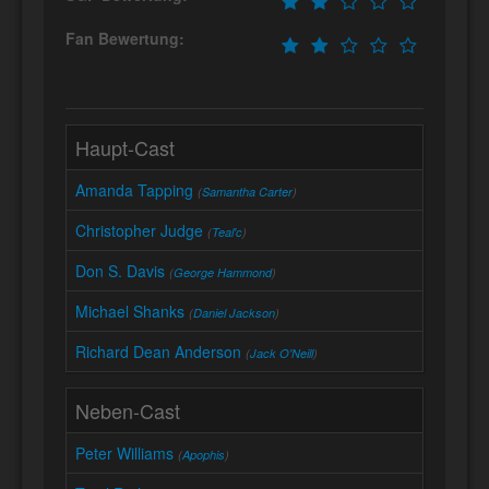
Fan Bewertung:
Haupt-Cast
Amanda Tapping
(
Samantha Carter
)
Christopher Judge
(
Teal'c
)
Don S. Davis
(
George Hammond
)
Michael Shanks
(
Daniel Jackson
)
Richard Dean Anderson
(
Jack O'Neill
)
Neben-Cast
Peter Williams
(
Apophis
)