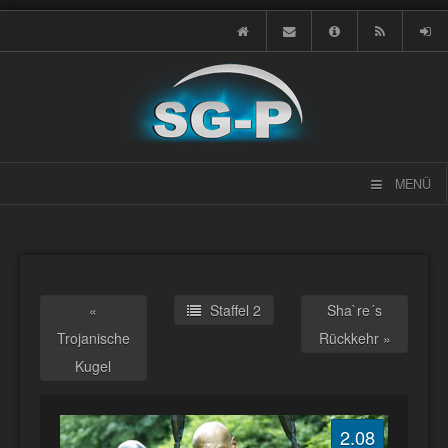
MENÜ
«
Staffel 2
Sha`re´s
Trojanische
Rückkehr »
Kugel
2.08