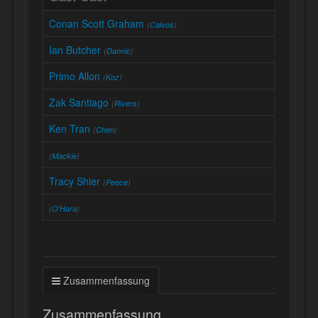
Conan Scott Graham
(
Calvos
)
Ian Butcher
(
Dannic
)
Primo Allon
(
Koz
)
Zak Santiago
(
Rivers
)
Ken Tran
(
Chen
)
(
Mackie
)
Tracy Shier
(
Peece
)
(
O'Hara
)
Zusammenfassung
Zusammenfassung