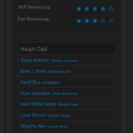
SGP Bewertung:
Fan Bewertung:
Haupt-Cast
Alaina Huffman
(
Tamara Johansen
)
Brian J. Smith
(
Matthew Scott
)
David Blue
(
Eli Wallace
)
Elyse Levesque
(
Chloe Armstrong
)
Jamil Walker Smith
(
Ronald Greer
)
Louis Ferreira
(
Everett Young
)
Ming-Na Wen
(
Camile Wray
)