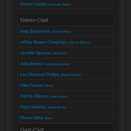
Robert Carlyle
(
Nicholas Rush
)
Neben-Cast
Haig Sutherland
(
Hunter Riley
)
Jeffrey Bowyer-Chapman
(
Darren Becker
)
Jennifer Spence
(
Lisa Park
)
Julia Benson
(
Vanessa James
)
Lou Diamond Phillips
(
David Telford
)
Mike Dopud
(
Varro
)
Patrick Gilmore
(
Dale Volker
)
Peter Kelamis
(
Adam Brody
)
Rhona Mitra
(
Kiva
)
Gast-Cast