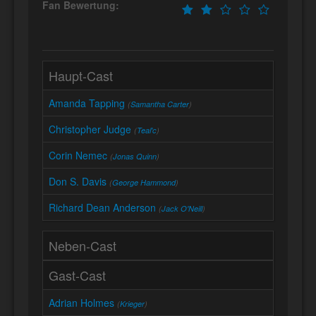
Fan Bewertung:
Haupt-Cast
Amanda Tapping
(
Samantha Carter
)
Christopher Judge
(
Teal'c
)
Corin Nemec
(
Jonas Quinn
)
Don S. Davis
(
George Hammond
)
Richard Dean Anderson
(
Jack O'Neill
)
Neben-Cast
Gast-Cast
Adrian Holmes
(
Krieger
)