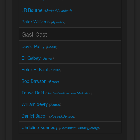
JR Bourne
(
Martouf / Lantash
)
Peter Williams
(
Apophis
)
Gast-Cast
David Palffy
(
Sokar
)
Eli Gabay
(
Jumar
)
Peter H. Kent
(
Kintac
)
Bob Dawson
(
Bynarr
)
Tanya Reid
(
Rosha / Jolinar von Malkshur
)
William deVry
(
Aldwin
)
Daniel Bacon
(
Russell Benson
)
Christine Kennedy
(
Samantha Carter (young)
)