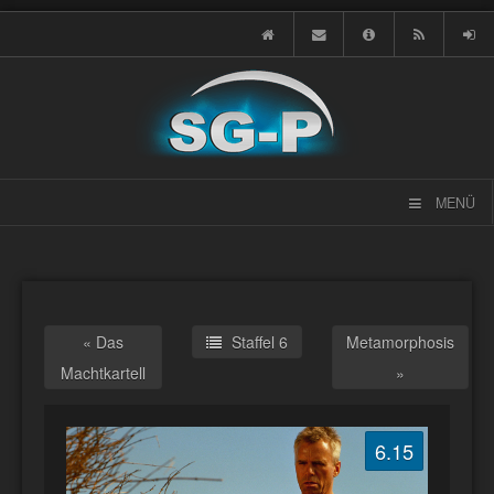
MENÜ
« Das
Staffel 6
Metamorphosis
Machtkartell
»
6.15