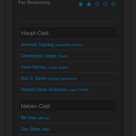
Fan Bewertung:
Haupt-Cast
Amanda Tapping
(
Samantha Carter
)
Christopher Judge
(
Teal'c
)
Corin Nemec
(
Jonas Quinn
)
Don S. Davis
(
George Hammond
)
Richard Dean Anderson
(
Jack O'Neill
)
Neben-Cast
Bill Dow
(
Bill Lee
)
Dan Shea
(
Siler
)