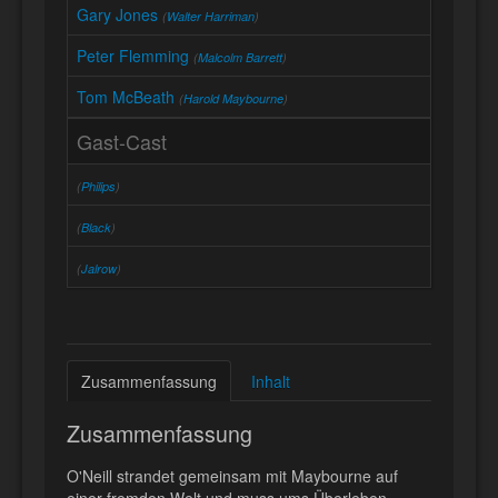
Gary Jones
(
Walter Harriman
)
Peter Flemming
(
Malcolm Barrett
)
Tom McBeath
(
Harold Maybourne
)
Gast-Cast
(
Philips
)
(
Black
)
(
Jalrow
)
Zusammenfassung
Inhalt
Zusammenfassung
O'Neill strandet gemeinsam mit Maybourne auf