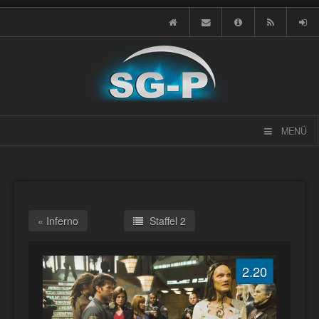
MENÜ
« Inferno
Staffel 2
2.20