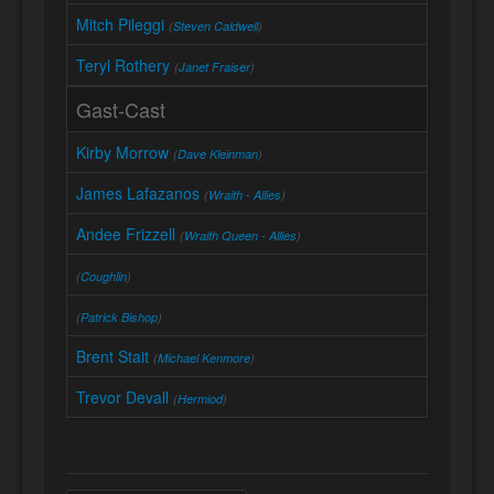
Mitch Pileggi
(
Steven Caldwell
)
Teryl Rothery
(
Janet Fraiser
)
Gast-Cast
Kirby Morrow
(
Dave Kleinman
)
James Lafazanos
(
Wraith - Allies
)
Andee Frizzell
(
Wraith Queen - Allies
)
(
Coughlin
)
(
Patrick Bishop
)
Brent Stait
(
Michael Kenmore
)
Trevor Devall
(
Hermiod
)