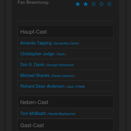
Fan Bewertung:
Haupt-Cast
Amanda Tapping
(
Samantha Carter
)
Christopher Judge
(
Teal'c
)
Don S. Davis
(
George Hammond
)
Michael Shanks
(
Daniel Jackson
)
Richard Dean Anderson
(
Jack O'Neill
)
Neben-Cast
Tom McBeath
(
Harold Maybourne
)
Gast-Cast