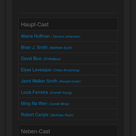
Haupt-Cast
Alaina Huffman
(
Tamara Johansen
)
Brian J. Smith
(
Matthew Scott
)
David Blue
(
Eli Wallace
)
Elyse Levesque
(
Chloe Armstrong
)
Jamil Walker Smith
(
Ronald Greer
)
Louis Ferreira
(
Everett Young
)
Ming-Na Wen
(
Camile Wray
)
Robert Carlyle
(
Nicholas Rush
)
Neben-Cast