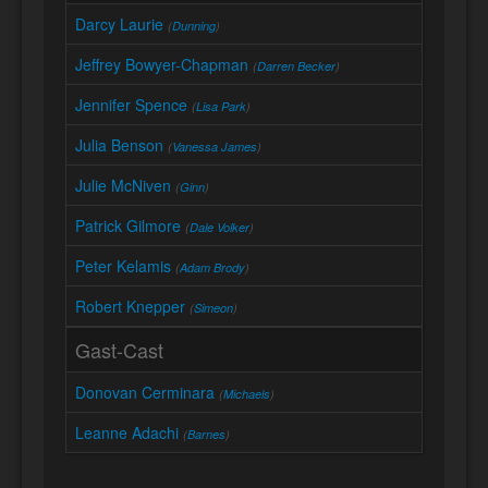
Darcy Laurie
(
Dunning
)
Jeffrey Bowyer-Chapman
(
Darren Becker
)
Jennifer Spence
(
Lisa Park
)
Julia Benson
(
Vanessa James
)
Julie McNiven
(
Ginn
)
Patrick Gilmore
(
Dale Volker
)
Peter Kelamis
(
Adam Brody
)
Robert Knepper
(
Simeon
)
Gast-Cast
Donovan Cerminara
(
Michaels
)
Leanne Adachi
(
Barnes
)