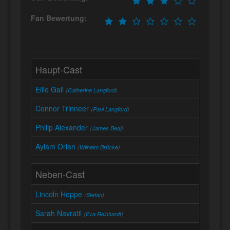
Fan Bewertung:
Haupt-Cast
Ellie Gall
(
Catherine Langford
)
Connor Trinneer
(
Paul Langford
)
Philip Alexander
(
James Beal
)
Aylam Orian
(
Wilhelm Brücke
)
Neben-Cast
Lincoln Hoppe
(
Stefan
)
Sarah Navratil
(
Eva Reinhardt
)