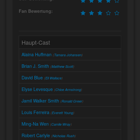
Fan Bewertung:
Haupt-Cast
Alaina Huffman
(
Tamara Johansen
)
Brian J. Smith
(
Matthew Scott
)
David Blue
(
Eli Wallace
)
Elyse Levesque
(
Chloe Armstrong
)
Jamil Walker Smith
(
Ronald Greer
)
Louis Ferreira
(
Everett Young
)
Ming-Na Wen
(
Camile Wray
)
Robert Carlyle
(
Nicholas Rush
)