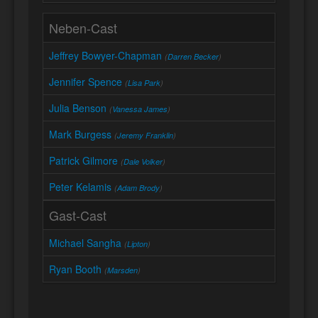
Neben-Cast
Jeffrey Bowyer-Chapman
(
Darren Becker
)
Jennifer Spence
(
Lisa Park
)
Julia Benson
(
Vanessa James
)
Mark Burgess
(
Jeremy Franklin
)
Patrick Gilmore
(
Dale Volker
)
Peter Kelamis
(
Adam Brody
)
Gast-Cast
Michael Sangha
(
Lipton
)
Ryan Booth
(
Marsden
)