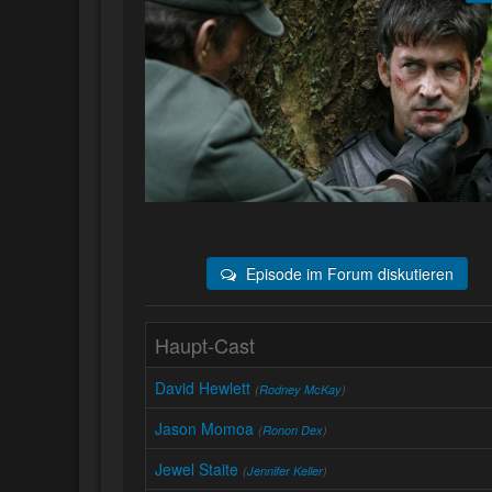
Episode im Forum diskutieren
Haupt-Cast
David Hewlett
(
Rodney McKay
)
Jason Momoa
(
Ronon Dex
)
Jewel Staite
(
Jennifer Keller
)