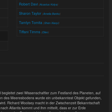
Robert Davi
(
Acastus Kolya
)
Sharon Taylor
(
Amelia Banks
)
Tamlyn Tomita
(
Shen Xiaoyi
)
Tiffani Timms
(
Ellen
)
 begleitet zwei Wissenschaftler zum Festland des Planeten, auf
ngen des Meeresbodens wurde ein unbekanntest Objekt gefunden,
ird. Richard Woolsey macht in der Zwischenzeit Bekanntschaft
ach Atlantis kommt und ihm mitteilt, dass er zur Erde