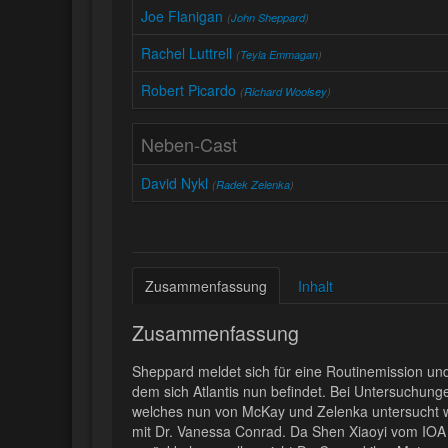
Joe Flanigan
(
John Sheppard
)
Rachel Luttrell
(
Teyla Emmagan
)
Robert Picardo
(
Richard Woolsey
)
Neben-Cast
David Nykl
(
Radek Zelenka
)
Zusammenfassung
Inhalt
Zusammenfassung
Sheppard meldet sich für eine Routinemission und
dem sich Atlantis nun befindet. Bei Untersuchu
welches nun von McKay und Zelenka untersucht w
mit Dr. Vanessa Conrad. Da Shen Xiaoyi vom IOA n