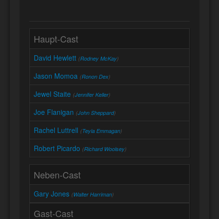
Haupt-Cast
David Hewlett
(
Rodney McKay
)
Jason Momoa
(
Ronon Dex
)
Jewel Staite
(
Jennifer Keller
)
Joe Flanigan
(
John Sheppard
)
Rachel Luttrell
(
Teyla Emmagan
)
Robert Picardo
(
Richard Woolsey
)
Neben-Cast
Gary Jones
(
Walter Harriman
)
Gast-Cast