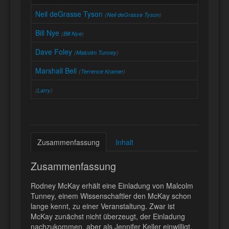
Neil deGrasse Tyson
(
Neil deGrasse Tyson
)
Bill Nye
(
Bill Nye
)
Dave Foley
(
Malcolm Tunney
)
Marshall Bell
(
Terrence Kramer
)
(
Larry
)
Zusammenfassung
Inhalt
Zusammenfassung
Rodney McKay erhält eine Einladung von Malcolm
Tunney, einem Wissenschaftler den McKay schon
lange kennt, zu einer Veranstaltung. Zwar ist
McKay zunächst nicht überzeugt, der Einladung
nachzukommen, aber als Jennifer Keller einwilligt,