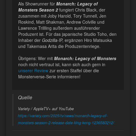
Als Showrunner für
Monarch: Legacy of
Monsters Season 2
fungiert Chris Black, der
zusammen mit Joby Harold, Tory Tunnell, Jen
Roskind, Matt Shakman, Andrew Colville und
Lawrence Trillling außerdem ausführender
Produzent ist. Für das japanische Studio Toho, den
Inhaber der
Godzilla
-IP, ergänzen Hiro Matsuoka
und Takemasa Arita die Produzentenriege.
Übrigens: Wer mit
Monarch: Legacy of Monsters
noch nicht vertraut ist, kann sich auch gern in
unserer Review
zur ersten Staffel über die
Monsterverse-Serie informieren!
Quelle
Variety / AppleTV+ auf YouTube
https://variety.com/2025/tv/news/monarch-legacy-of-
monsters-season-2-release-date-king-kong-1236580212/