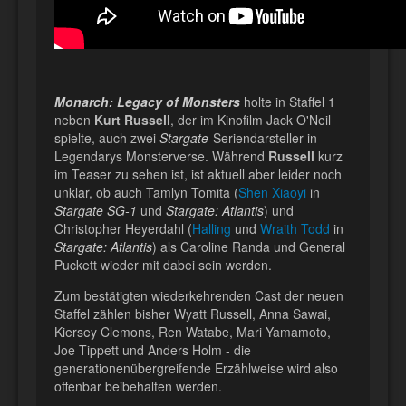
Monarch: Legacy of Monsters
holte in Staffel 1
neben
Kurt Russell
, der im Kinofilm Jack O'Neil
spielte, auch zwei
Stargate
-Seriendarsteller in
Legendarys Monsterverse. Während
Russell
kurz
im Teaser zu sehen ist, ist aktuell aber leider noch
unklar, ob auch Tamlyn Tomita (
Shen Xiaoyi
in
Stargate SG-1
und
Stargate: Atlantis
) und
Christopher Heyerdahl (
Halling
und
Wraith Todd
in
Stargate: Atlantis
) als Caroline Randa und General
Puckett wieder mit dabei sein werden.
Zum bestätigten wiederkehrenden Cast der neuen
Staffel zählen bisher Wyatt Russell, Anna Sawai,
Kiersey Clemons, Ren Watabe, Mari Yamamoto,
Joe Tippett und Anders Holm - die
generationenübergreifende Erzählweise wird also
offenbar beibehalten werden.