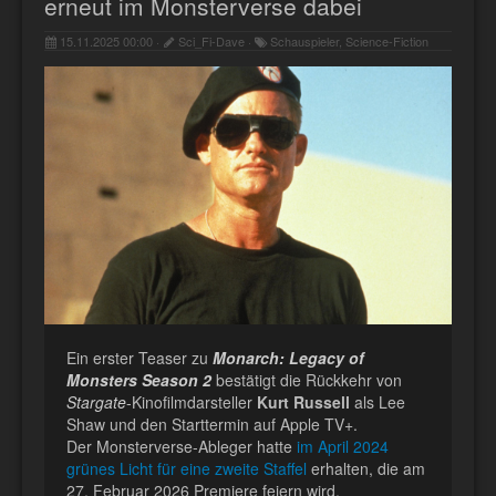
erneut im Monsterverse dabei
15.11.2025 00:00 ·
Sci_Fi-Dave ·
Schauspieler, Science-Fiction
Ein erster Teaser zu
Monarch: Legacy of
Monsters Season 2
bestätigt die Rückkehr von
Stargate
-Kinofilmdarsteller
Kurt Russell
als Lee
Shaw und den Starttermin auf Apple TV+.
Der Monsterverse-Ableger hatte
im April 2024
grünes Licht für eine zweite Staffel
erhalten, die am
27. Februar 2026 Premiere feiern wird.