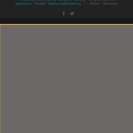
Impressum
·
Kontakt
·
Datenschultzerklärung
* = Affiliate- / Werbelink