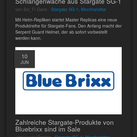
Schlangenwache aus Stargate SG-1
von Sci_Fi-Dave ·
Stargate SG-1, Merchandise
Mit Helm-Repliken startet Master Replicas eine neue
Produktreihe für Stargate-Fans. Den Anfang macht der
Serpent Guard Helmet, der ab sofort vorbestellt
werden kann.
10
JUN
Zahlreiche Stargate-Produkte von
Bluebrixx sind im Sale
von Laurin Cordes ·
Stargate SG-1, Merchandise