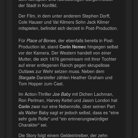
der Stadt in Konflikt.
Der Film, in dem unter anderem Stephen Dorff,
Cole Hauser und Val Kilmers Sohn Jack Kilmer
mitspielen, befindet sich derzeit in Post-Production.
Für
Place of Bones
, der ebenfalls bereits in Post-
Production ist, stand
Corin Nemec
hingegen selbst
vor der Kamera. Der Western handelt von einer
Mutter, die sich 1876 gemeinsam mit ihrer Tochter
auf einer entlegenen Ranch gegen skrupellose
Outlaws zur Wehr setzen muss. Neben dem
Stargate
-Darsteller zählen Heather Graham und
Tom Hopper zum Cast.
Im Action-Thriller
Joe Baby
mit Dichen Lachman,
Ron Perlman, Harvey Keitel und Jason London hat
Corin
zwar nur eine Nebenrolle, über seinen Part
als Walter Baby sagt er jedoch selbst, dass es "eine
sehr gute Rolle" und "ein erinnerungswürdiger
Charakter" sei.
Die Story folgt einem Geldeintreiber, der zehn