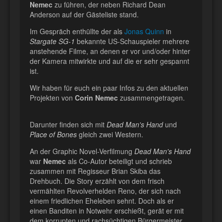
Nemec
zu führen, der neben Richard Dean
Anderson auf der Gästeliste stand.
Im Gespräch enthüllte der als
Jonas Quinn
in
Stargate SG-1
bekannte US-Schauspieler mehrere
anstehende Filme, an denen er vor und/oder hinter
der Kamera mitwirkte und auf die er sehr gespannt
ist.
Wir haben für euch ein paar Infos zu den aktuellen
Projekten von
Corin Nemec
zusammengetragen.
Darunter finden sich mit
Dead Man's Hand
und
Place of Bones
gleich zwei Western.
An der Graphic Novel-Verfilmung
Dead Man's Hand
war
Nemec
als Co-Autor beteiligt und schrieb
zusammen mit Regisseur Brian Skiba das
Drehbuch. Die Story erzählt von dem frisch
vermählten Revolverhelden Reno, der sich nach
einem friedlichen Eheleben sehnt. Doch als er
einen Banditen in Notwehr erschießt, gerät er mit
dem korrupten und rachsüchtigen Bürgermeister