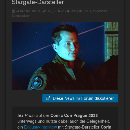
Stargate-Darsteller
24.04.2023 00:00 ·
Sci_Fi-Dave ·
Stargate SG-1, Interviews,
Schauspieler
Diese News im Forum diskutieren
SG-P
war auf der
Comic Con Prague 2023
unterwegs und nutzte dabei auch die Gelegenheit,
ein
Exklusiv-Interview
mit
Stargate
-Darsteller
Corin