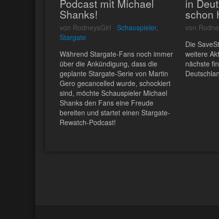
Podcast mit Michael
in Deu
Shanks!
schon 
von RodneysGirl ·
Schauspieler,
von Rodne
Stargate
Die SaveS
Während Stargate-Fans noch immer
weitere Ak
über die Ankündigung, dass die
nächste fi
geplante Stargate-Serie von Martin
Deutschlan
Gero gecancelled wurde, schockiert
sind, möchte Schauspieler Michael
Shanks den Fans eine Freude
bereiten und startet einen Stargate-
Rewatch-Podcast!