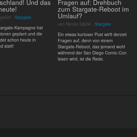
tschland! Und das
Fragen auf: Drehbuch
heute!
zum Stargate-Reboot im
Umlauf?
ysGirl ·
Stargate
von Nicole Sälzle ·
Stargate
targate-Kampagne hat
tionen geplant und die
Ein etwas kurioser Post wirft derzeit
ndet schon heute in
Fragen auf, denn von einem
d statt!
Stargate-Reboot, das jemand wohl
während der San Diego Comic-Con
lesen wird, ist die Rede.