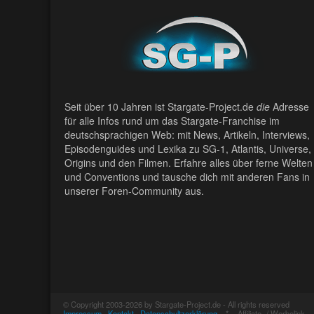
Seit über 10 Jahren ist Stargate-Project.de
die
Adresse
für alle Infos rund um das Stargate-Franchise im
deutschsprachigen Web: mit News, Artikeln, Interviews,
Episodenguides und Lexika zu SG-1, Atlantis, Universe,
Origins und den Filmen. Erfahre alles über ferne Welten
und Conventions und tausche dich mit anderen Fans in
unserer Foren-Community aus.
© Copyright 2003-2026 by Stargate-Project.de - All rights reserved
Impressum
·
Kontakt
·
Datenschultzerklärung
* = Affiliate- / Werbelink