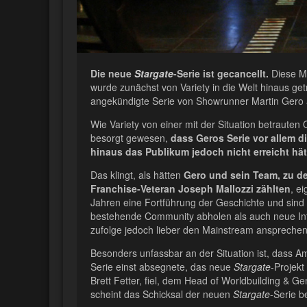
Die neue
Stargate
-Serie ist gecancellt.
Diese M
wurde zunächst von Variety in die Welt hinaus get
angekündigte Serie von Showrunner Martin Gero 
Wie Variety von einer mit der Situation betrauten
besorgt gewesen,
dass Geros Serie vor allem 
hinaus das Publikum jedoch nicht erreicht hät
Das klingt, als hätten
Gero und sein Team, zu 
Franchise-Veteran Joseph Mallozzi zählten
, ei
Jahren eine Fortführung der Geschichte und sind 
bestehende Community abholen als auch neue In
zufolge jedoch lieber den Mainstream ansprechen
Besonders unfassbar an der Situation ist, dass 
Serie einst absegnete, das neue
Stargate
-Projekt
Brett Fetter, fiel, dem Head of Worldbuilding & Ge
scheint das Schicksal der neuen
Stargate
-Serie b