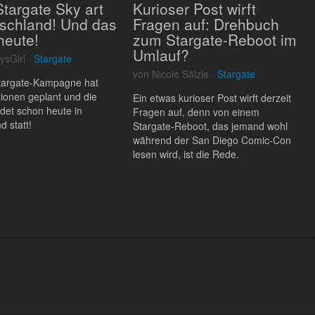
targate Sky art
Kurioser Post wirft
tschland! Und das
Fragen auf: Drehbuch
heute!
zum Stargate-Reboot im
Umlauf?
ysGirl ·
Stargate
von Nicole Sälzle ·
Stargate
targate-Kampagne hat
tionen geplant und die
Ein etwas kurioser Post wirft derzeit
ndet schon heute in
Fragen auf, denn von einem
d statt!
Stargate-Reboot, das jemand wohl
während der San Diego Comic-Con
lesen wird, ist die Rede.