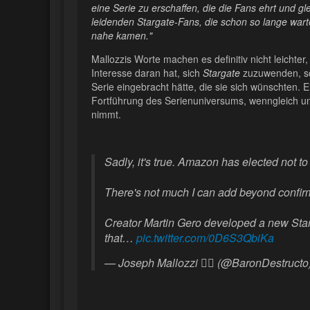
eine Serie zu erschaffen, die die Fans ehrt und gl
leidenden Stargate-Fans, die schon so lange warten
nahe kamen."
Mallozzis Worte machen es definitiv nicht leicht
Interesse daran hat, sich
Stargate
zuzuwenden, sc
Serie eingebracht hätte, die sie sich wünschten. 
Fortführung des Serienuniversums, wenngleich 
nimmt.
Sadly, it's true. Amazon has elected not t
There's not much I can add beyond confirmi
Creator Martin Gero developed a new Starg
that…
pic.twitter.com/0D6S3QbiKa
— Joseph Mallozzi 🏴‍☠️ (@BaronDestructo