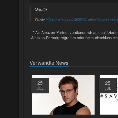
Quelle
Variety
https://variety.com/2026/tv/news/stargate-tv-s
* Als Amazon-Partner verdienen wir an qualifizier
Amazon-Partnerprogramm oder beim Abschluss eines 
Verwandte News
25
25
JUL
JUL