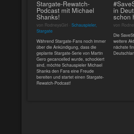
Stargate-Rewatch-
#SaveS
Podcast mit Michael
in Deu
Shanks!
schon 
von RodneysGirl ·
Schauspieler,
von Rodne
Stargate
Die SaveS
Während Stargate-Fans noch immer
weitere Ak
über die Ankündigung, dass die
nächste fi
geplante Stargate-Serie von Martin
Deutschlan
Gero gecancelled wurde, schockiert
sind, möchte Schauspieler Michael
Shanks den Fans eine Freude
bereiten und startet einen Stargate-
Rewatch-Podcast!