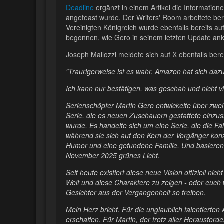
Deadline
ergänzt in einem Artikel die Informat
angeteast wurde. Der Writers' Room arbeitete be
Vereinigten Königreich wurde ebenfalls bereits 
begonnen, wie Gero in seinem letzten Update ank
Joseph Mallozzi meldete sich auf X ebenfalls bere
"Traurigerweise ist es wahr. Amazon hat sich dazu
Ich kann nur bestätigen, was geschah und nicht v
Serienschöpfer Martin Gero entwickelte über zwe
Serie, die es neuen Zuschauern gestattete einzus
wurde. Es handelte sich um eine Serie, die die F
während sie sich auf den Kern der Vorgänger konz
Humor und eine gefundene Familie. Und basierend 
November 2025 grünes Licht.
Seit heute existiert diese neue Vision offiziell n
Welt und diese Charaktere zu zeigen - oder euch
Gesichter aus der Vergangenheit so treiben.
Mein Herz bricht. Für die unglaublich talentierten
erschaffen. Für Martin, der trotz aller Herausforde