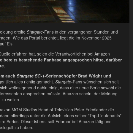
eldung ereilte
Stargate
-Fans in den vergangenen Stunden und
ragen. Wie das Portal berichtet, liegt die im November 2025
auf Eis.
 Quelle erfahren hat, seien die Verantwortlichen bei Amazon
die bereits bestehende Fanbase angesprochen hätte, darüber
te.
dem auch
Stargate SG-1
-Serienschöpfer Brad Wright und
gentlich alles richtig gemacht.
Stargate
-Fans wünschen sich seit
sich weitestgehend dahin einig, dass eine neue Serie sowohl die
teressenten ansprechen müsste. Amazon scheint der Meldung
 zu wollen.
Amazon MGM Studios Head of Television Peter Friedlander die
 dann allerdings unter die Aufsicht eines seiner "Top-Lieutenants",
nre Series. Dieser ist erst seit Februar bei Amazon tätig und
esiegelt zu haben.