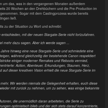
ionen um das, was in den vergangenen Monaten außerdem
reits 20 Wochen an den Drehbüchern und die Pre-Production im
aufgenommen. Sogar mit dem Castingprozess wurde bereits
lingen ließ.
its zu der Situation zu Wort und schreibt:
 entschieden, mit der neuen Stargate-Serie nicht fortzufahren.
iel mehr dazu sagen. Aber ich werde sagen ...
i Jahre hinweg eine neue Stargate-Serie und schmiedete eine
teigen, während gleichzeitig der bestehende Canon respektiert
allstricke einiger moderner Remakes und Reboots vermied,
entrierte: Action, Abenteuer, Erkundungen, Staunen, Herz,
auf dieser kreativen Vision erhielt die neue Stargate-Serie im
icht mehr. Wir werden niemals die Gelegenheit erhalten, euch diese
 wieder mit zurück zu nehmen, um zu sehen, was einige bekannte
 Autoren, die unermüdlich daran arbeiteten, die Serie zu
rungen optimistisch blieb und der sich stets darauf konzentrierte,