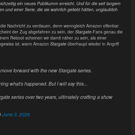
eichzeitig ein neues Publikumm erreicht. Und für die seit langem
 und einer Serie, die sie wahrlich geliebt hätten, unglaublich
er, die Nachricht zu verdauen, denn wenngleich Amazon offenbar
heint der Zug abgefahren zu sein, der
Stargate
-Fans genau die
Einem Reboot scheinen wir damit näher zu sein, als einer
ungewiss ist, wann Amazon
Stargate
überhaupt wieder in Angriff
o move forward with the new Stargate series.
ng what's happened. But I will say this...
ate series over two years, ultimately crafting a show
)
June 3, 2026