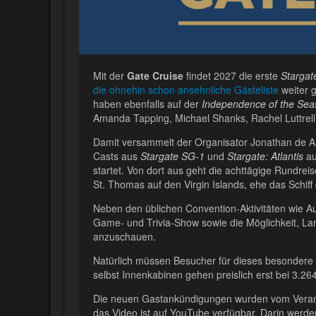
Mit der
Gate Cruise
findet 2027 die erste
Stargat
die ohnehin schon ansehnliche Gästeliste
weiter 
haben ebenfalls auf der
Independence of the Sea
Amanda Tapping, Michael Shanks, Rachel Luttrell 
Damit versammelt der Organisator Jonathan de A
Casts aus
Stargate SG-1
und
Stargate: Atlantis
au
startet. Von dort aus geht die achttägige Rundr
St. Thomas auf den Virgin Islands, ehe das Schiff
Neben den üblichen Convention-Aktivitäten wie A
Game- und Trivia-Show sowie die Möglichkeit, L
anzuschauen.
Natürlich müssen Besucher für dieses besondere
selbst Innenkabinen gehen preislich erst bei 3.264
Die neuen Gastankündigungen wurden vom Veransta
das Video ist auf YouTube verfügbar. Darin werde