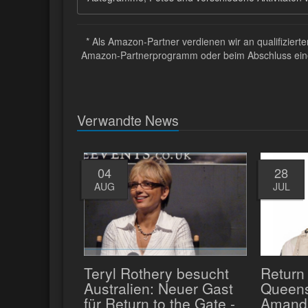
* Als Amazon-Partner verdienen wir an qualifizier
Amazon-Partnerprogramm oder beim Abschluss eines 
Verwandte News
04
28
AUG
JUL
Teryl Rothery besucht
Return 
Australien: Neuer Gast
Queens
für Return to the Gate -
Amanda