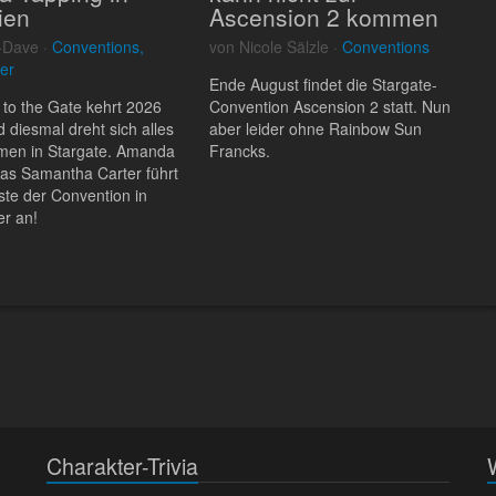
ien
Ascension 2 kommen
-Dave ·
Conventions,
von Nicole Sälzle ·
Conventions
er
Ende August findet die Stargate-
 to the Gate kehrt 2026
Convention Ascension 2 statt. Nun
d diesmal dreht sich alles
aber leider ohne Rainbow Sun
men in Stargate. Amanda
Francks.
ias Samantha Carter führt
iste der Convention in
r an!
Charakter-Trivia