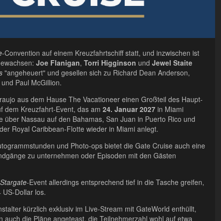
e
-Convention auf einem Kreuzfahrtschiff statt, und inzwischen ist
gewachsen:
Joe Flanigan
,
Torri Higginson
und
Jewel Staite
s
"angeheuert" und gesellen sich zu Richard Dean Anderson,
und Paul McGillion.
raujo aus dem Hause The Vacationeer einen Großteil des Haupt-
f dem Kreuzfahrt-Event, das am
24. Januar 2027
in Miami
eise über Nassau auf den Bahamas, San Juan in Puerto Rico und
 der Royal Caribbean-Flotte wieder in Miami anlegt.
utogrammstunden und Photo-ops bietet die Gate Cruise auch eine
andgänge zu unternehmen oder Episoden mit den Gästen
Stargate
-Event allerdings entsprechend tief in die Tasche greifen,
 US-Dollar los.
lter kürzlich exklusiv im Live-Stream mit GateWorld enthüllt,
n auch die Pläne angeteast, die Teilnehmerzahl wohl auf etwa