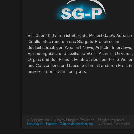
Seit über 10 Jahren ist Stargate-Project.de
die
Adresse
für alle Infos rund um das Stargate-Franchise im
deutschsprachigen Web: mit News, Artikeln, Interviews,
Episodenguides und Lexika zu SG-1, Atlantis, Universe,
Origins und den Filmen. Erfahre alles über ferne Welten
und Conventions und tausche dich mit anderen Fans in
unserer Foren-Community aus.
© Copyright 2003-2026 by Stargate-Project.de - All rights reserved
Impressum
·
Kontakt
·
Datenschultzerklärung
* = Affiliate- / Werbelink