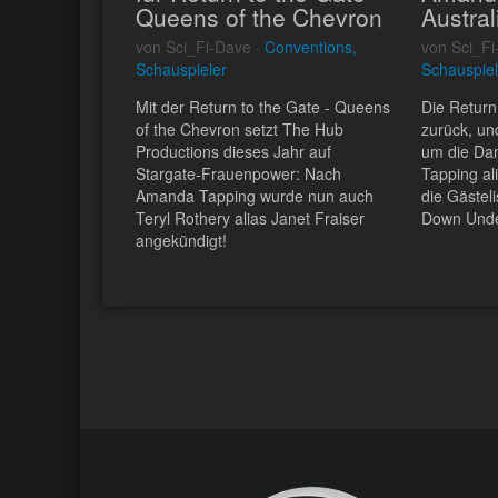
Queens of the Chevron
Austral
von Sci_Fi-Dave ·
Conventions,
von Sci_Fi
Schauspieler
Schauspiel
Mit der Return to the Gate - Queens
Die Return
of the Chevron setzt The Hub
zurück, un
Productions dieses Jahr auf
um die Da
Stargate-Frauenpower: Nach
Tapping al
Amanda Tapping wurde nun auch
die Gästel
Teryl Rothery alias Janet Fraiser
Down Unde
angekündigt!