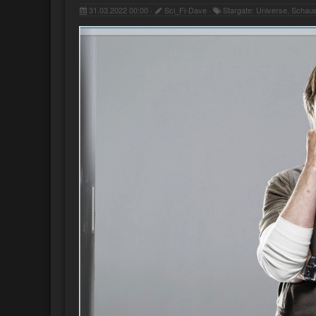
31.03.2022 00:00 ·
Sci_Fi-Dave ·
Stargate: Universe, Schaus