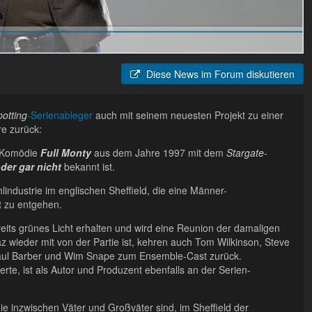
Diese News im Forum diskutieren
potting
-Serienableger
auch mit seinem neuesten Projekt zu einer
re zurück:
r Komödie
Full Monty
aus dem Jahre 1997 mit dem
Stargate
-
der gar nicht
bekannt ist.
lindustrie im englischen Sheffield, die eine Männer-
t zu entgehen.
reits grünes Licht erhalten und wird eine Reunion der damaligen
az wieder mit von der Partie ist, kehren auch Tom Wilkinson, Steve
Paul Barber und Wim Snape zum Ensemble-Cast zurück.
rte, ist als Autor und Produzent ebenfalls an der Serien-
die inzwischen Väter und Großväter sind, im Sheffield der