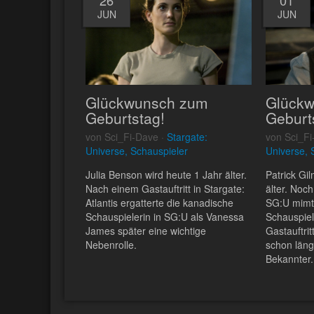
JUN
JUN
Glückwunsch zum
Glück
Geburtstag!
Geburt
von Sci_Fi-Dave ·
Stargate:
von Sci_Fi
Universe, Schauspieler
Universe, 
Julia Benson wird heute 1 Jahr älter.
Patrick Gi
Nach einem Gastauftritt in Stargate:
älter. Noch
Atlantis ergatterte die kanadische
SG:U mimt
Schauspielerin in SG:U als Vanessa
Schauspiel
James später eine wichtige
Gastauftrit
Nebenrolle.
schon längs
Bekannter.