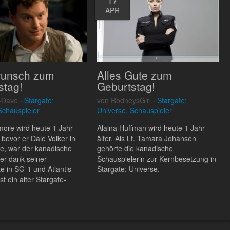
APR
wunsch zum
Alles Gute zum
stag!
Geburtstag!
-Dave ·
Stargate:
von RodneysGirl ·
Stargate:
Schauspieler
Universe, Schauspieler
lmore wird heute 1 Jahr
Alaina Huffman wird heute 1 Jahr
 bevor er Dale Volker in
älter. Als Lt. Tamara Johansen
e, war der kanadische
gehörte die kanadische
er dank seiner
Schauspielerin zur Kernbesetzung in
te in SG-1 und Atlantis
Stargate: Universe.
t ein alter Stargate-