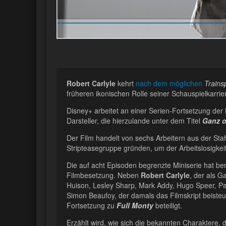
Robert Carlyle
kehrt
nach dem möglichen
Trains
früheren ikonischen Rolle seiner Schauspielkarrie
Disney+ arbeitet an einer Serien-Fortsetzung de
Darsteller, die hierzulande unter dem Titel
Ganz o
Der Film handelt von sechs Arbeitern aus der Stah
Stripteasegruppe gründen, um der Arbeitslosigkei
Die auf acht Episoden begrenzte Miniserie hat be
Filmbesetzung. Neben
Robert Carlyle
, der als G
Huison, Lesley Sharp, Mark Addy, Hugo Speer, 
Simon Beaufoy, der damals das Filmskript beisteue
Fortsetzung zu
Full Monty
beteiligt.
Erzählt wird, wie sich die bekannten Charaktere, 