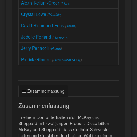
Alexis Kellum-Creer
(
Flora
)
Crystal Lowe
(
Mardola
)
David Richmond-Peck
(
Toran
)
Jodelle Ferland
(
Harmony
)
Jerry Penacoli
(
Heiron
)
Patrick Gilmore
(
Genii Soldat (4.14)
)
Zusammenfassung
Zusammenfassung
In einem Dorf unterhalten sich McKay und
Sheppard mit zwei jungen Frauen. Diese bitten
McKay und Sheppard, dass sie ihrer Schwester
helfen und sie sicher durch einen Wald zu einem