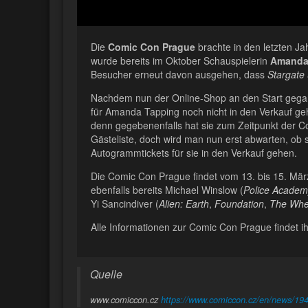
Die
Comic Con Prague
brachte in den letzten 
wurde bereits im Oktober Schauspielerin
Amanda
Besucher erneut davon ausgehen, dass
Stargate
Nachdem nun der Online-Shop an den Start gegang
für Amanda Tapping noch nicht in den Verkauf geh
denn gegebenenfalls hat sie zum Zeitpunkt der C
Gästeliste, doch wird man nun erst abwarten, ob s
Autogrammtickets für sie in den Verkauf gehen.
Die Comic Con Prague findet vom 13. bis 15. Mär
ebenfalls bereits Michael Winslow (
Police Academ
Yi Sancindiver (
Alien: Earth
,
Foundation
,
The Whe
Alle Informationen zur Comic Con Prague findet i
Quelle
www.comiccon.cz
https://www.comiccon.cz/en/news/194