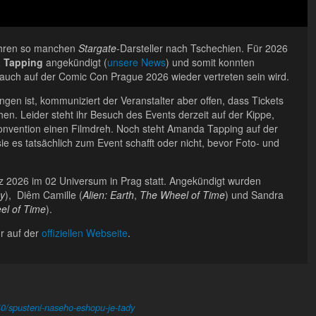
Jahren so manchen
Stargate
-Darsteller nach Tschechien. Für 2026
 Tapping
angekündigt (
unsere News
) und somit konnten
auch auf der Comic Con Prague 2026 wieder vertreten sein wird.
en ist, kommuniziert der Veranstalter aber offen, dass Tickets
en. Leider steht ihr Besuch des Events derzeit auf der Kippe,
onvention einen Filmdreh. Noch steht Amanda Tapping auf der
ie es tatsächlich zum Event schafft oder nicht, bevor Foto- und
z 2026 im 02 Universum in Prag statt. Angekündigt wurden
y
), Diêm Camille (
Alien: Earth
,
The Wheel of Time
) und Sandra
el of Time
).
hr auf der
offiziellen Webseite
.
0/spusteni-naseho-eshopu-je-tady