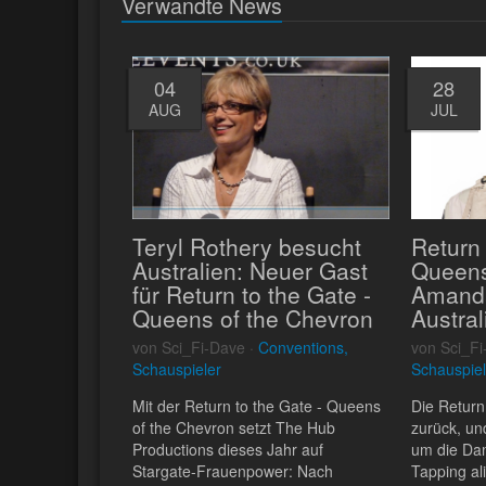
Verwandte News
04
28
AUG
JUL
Teryl Rothery besucht
Return 
Australien: Neuer Gast
Queens
für Return to the Gate -
Amanda
Queens of the Chevron
Austral
von Sci_Fi-Dave ·
Conventions,
von Sci_Fi
Schauspieler
Schauspiel
Mit der Return to the Gate - Queens
Die Return
of the Chevron setzt The Hub
zurück, un
Productions dieses Jahr auf
um die Da
Stargate-Frauenpower: Nach
Tapping al