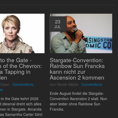
23
JUL
to the Gate -
Stargate-Convention:
 of the Chevron:
Rainbow Sun Francks
 Tapping in
kann nicht zur
ien
Ascension 2 kommen
-Dave ·
Conventions,
von Nicole Sälzle ·
Conventions
er
Ende August findet die Stargate-
 to the Gate kehrt 2026
Convention Ascension 2 statt. Nun
d diesmal dreht sich alles
aber leider ohne Rainbow Sun
men in Stargate. Amanda
Francks.
ias Samantha Carter führt