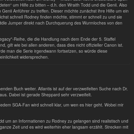
eten“ um Hilfe zu bitten – d.h. den Wraith Todd und die Genii. Also
 Genii Anführer zu treffen. Dieser möchte zunächst ihre Hilfe um ein
ichst schnell Rodney finden möchte, stimmt er schnell zu und sie
ddle Jumper direkt nach Durchquerung des Wurmloches von den
"Legacy"-Reihe, die die Handlung nach dem Ende der 5. Staffel
, gilt wie bei allen anderen, dass dies nicht offizieller Canon ist.
ürde man die Serie irgendwann fortsetzen, so würde diese
inlichkeit widersprechen.
nden Buch weiter. Atlantis ist auf der verzweifelten Suche nach Dr.
us. Dabei ist gerade Sheppard sehr verzweifelt.
r jedem SGA-Fan wird schnell klar, um wen es hier geht. Wobei mir
odd um an Informationen zu Rodney zu gelangen sind realistisch und
ganze Zeit und es wird weiterhin eher langsam erzählt. Strecken mit