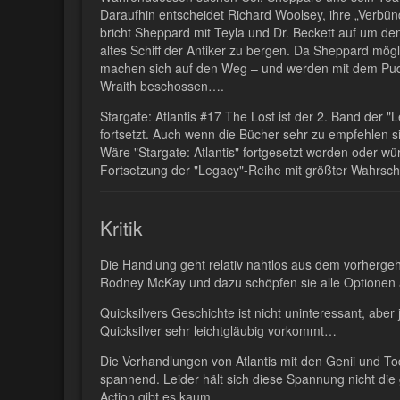
Daraufhin entscheidet Richard Woolsey, ihre „Verbünd
bricht Sheppard mit Teyla und Dr. Beckett auf um den
altes Schiff der Antiker zu bergen. Da Sheppard mögl
machen sich auf den Weg – und werden mit dem Pu
Wraith beschossen….
Stargate: Atlantis #17 The Lost ist der 2. Band der 
fortsetzt. Auch wenn die Bücher sehr zu empfehlen sind
Wäre "Stargate: Atlantis" fortgesetzt worden oder w
Fortsetzung der "Legacy"-Reihe mit größter Wahrsche
Kritik
Die Handlung geht relativ nahtlos aus dem vorhergehe
Rodney McKay und dazu schöpfen sie alle Optionen a
Quicksilvers Geschichte ist nicht uninteressant, abe
Quicksilver sehr leichtgläubig vorkommt…
Die Verhandlungen von Atlantis mit den Genii und T
spannend. Leider hält sich diese Spannung nicht die 
Action gibt es kaum.