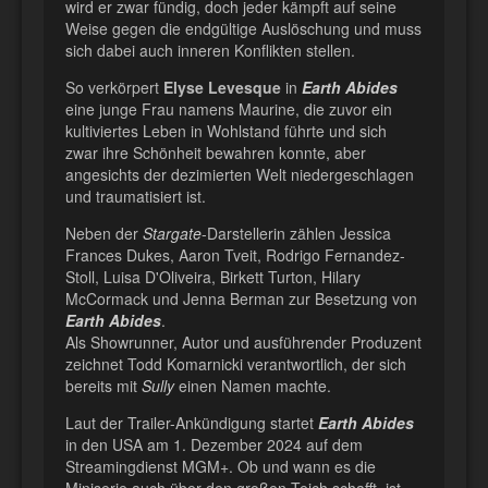
wird er zwar fündig, doch jeder kämpft auf seine
Weise gegen die endgültige Auslöschung und muss
sich dabei auch inneren Konflikten stellen.
So verkörpert
Elyse Levesque
in
Earth Abides
eine junge Frau namens Maurine, die zuvor ein
kultiviertes Leben in Wohlstand führte und sich
zwar ihre Schönheit bewahren konnte, aber
angesichts der dezimierten Welt niedergeschlagen
und traumatisiert ist.
Neben der
Stargate
-Darstellerin zählen Jessica
Frances Dukes, Aaron Tveit, Rodrigo Fernandez-
Stoll, Luisa D'Oliveira, Birkett Turton, Hilary
McCormack und Jenna Berman zur Besetzung von
Earth Abides
.
Als Showrunner, Autor und ausführender Produzent
zeichnet Todd Komarnicki verantwortlich, der sich
bereits mit
Sully
einen Namen machte.
Laut der Trailer-Ankündigung startet
Earth Abides
in den USA am 1. Dezember 2024 auf dem
Streamingdienst MGM+. Ob und wann es die
Miniserie auch über den großen Teich schafft, ist