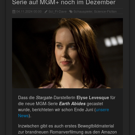
Serie auf MGM+ noch im Dezember
04.11.2024 00:00 ·
Sci_Fi-Dave ·
Schauspieler, Science-Fiction
Dass die
Stargate
-Darstellerin
Elyse Levesque
für
die neue MGM-Serie
Earth Abides
gecastet
wurde, berichteten wir schon Ende Juni (
unsere
News
).
Inzwischen gibt es auch erstes Bewegtbildmaterial
zur brandneuen Romanverfilmung aus den Amazon