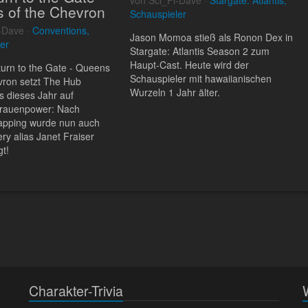
 of the Chevron
Schauspieler
-Dave ·
Conventions,
Jason Momoa stieß als Ronon Dex in
er
Stargate: Atlantis Season 2 zum
Haupt-Cast. Heute wird der
turn to the Gate - Queens
Schauspieler mit hawaiianischen
vron setzt The Hub
Wurzeln 1 Jahr älter.
s dieses Jahr auf
Frauenpower: Nach
pping wurde nun auch
ry alias Janet Fraiser
t!
Charakter-Trivia