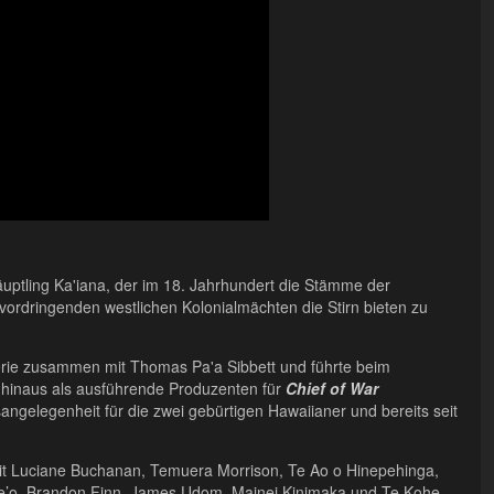
ptling Ka'iana, der im 18. Jahrhundert die Stämme der
vordringenden westlichen Kolonialmächten die Stirn bieten zu
serie zusammen mit Thomas Pa'a Sibbett und führte beim
r hinaus als ausführende Produzenten für
Chief of War
sangelegenheit für die zwei gebürtigen Hawaiianer und bereits seit
it Luciane Buchanan, Temuera Morrison, Te Ao o Hinepehinga,
ale’o, Brandon Finn, James Udom, Mainei Kinimaka und Te Kohe