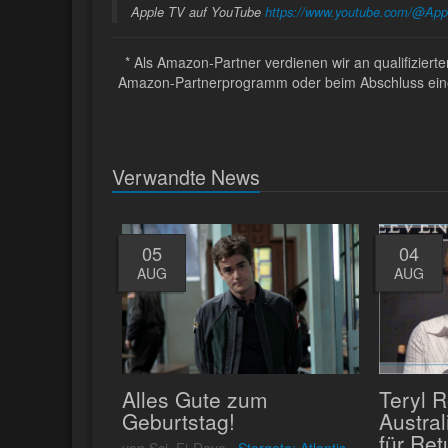
Apple TV auf YouTube
https://www.youtube.com/@Ap
* Als Amazon-Partner verdienen wir an qualifizier
Amazon-Partnerprogramm oder beim Abschluss eines 
Verwandte News
05
04
AUG
AUG
Alles Gute zum
Teryl 
Geburtstag!
Austra
für Ret
von Sci_Fi-Dave ·
Stargate: Atlantis,