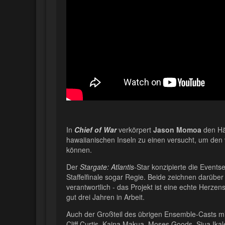
In
Chief of War
verkörpert
Jason Momoa
den Häu
hawaiianischen Inseln zu einen versucht, um den 
können.
Der
Stargate: Atlantis
-Star konzipierte die Event
Staffelfinale sogar Regie. Beide zeichnen darübe
verantwortlich - das Projekt ist eine echte Herzen
gut drei Jahren in Arbeit.
Auch der Großteil des übrigen Ensemble-Casts m
Cliff Curtis, Kaina Makua, Moses Goods, Siua Ik