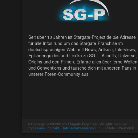
Seit über 10 Jahren ist Stargate-Project.de
die
Adresse
für alle Infos rund um das Stargate-Franchise im
deutschsprachigen Web: mit News, Artikeln, Interviews,
Episodenguides und Lexika zu SG-1, Atlantis, Universe,
Origins und den Filmen. Erfahre alles über ferne Welten
und Conventions und tausche dich mit anderen Fans in
unserer Foren-Community aus.
© Copyright 2003-2026 by Stargate-Project.de - All rights reserved
Impressum
·
Kontakt
·
Datenschultzerklärung
* = Affiliate- / Werbelink