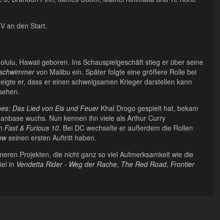
V an den Start.
ulu, Hawaii geboren. Ins Schauspielgeschäft stieg er über seine
sschwimmer
von Malibu ein. Später folgte eine größere Rolle bei
eigte er, dass er einen schweigsamen Krieger darstellen kann
sehen.
es: Das Lied von Eis und Feuer
Khal Drogo gespielt hat, bekam
Fanbase wuchs. Nun kennen ihn viele als Arthur Curry
in
Fast & Furious 10
. Bei DC wechselte er außerdem die Rollen
ow
seinen ersten Auftritt haben.
neren Projekten, die nicht ganz so viel Aufmerksamkeit wie die
iel in
Vendetta Rider - Weg der Rache
,
The Red Road
,
Frontier