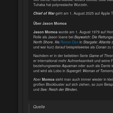
Tuhaka hat polynesische Wurzeln.
Chief of War
geht am 1. August 2025 auf Apple T
Über Jason Momoa
Jason Momoa
wurde am 1. August 1979 auf Honol
Rolle als Jason Ioane bei
Baywatch: Die Rettung
North Shore
. Als
Ronon Dex
in
Stargate: Atlantis
z
und war kurz darauf beispielsweise als
Conan
zu 
Nachdem er in der beliebten Serie
Game of Thron
er international mehr Aufmerksamkeit und seine 
beziehungsweise
Aquaman
oder auch als Dante 
und wird als Lobo in
Supergirl: Woman of Tomorr
Aber
Momoa
sieht man auch immer wieder in klei
großen Blockbuster auf sich ziehen, so zum Beisp
und
See: Reich der Blinden
.
Quelle