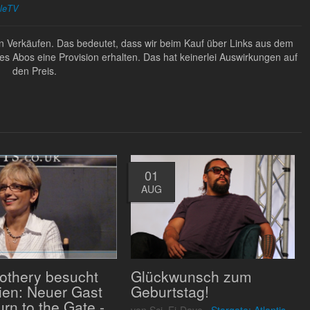
pleTV
ten Verkäufen. Das bedeutet, dass wir beim Kauf über Links aus dem
Abos eine Provision erhalten. Das hat keinerlei Auswirkungen auf
den Preis.
01
AUG
Rothery besucht
Glückwunsch zum
lien: Neuer Gast
Geburtstag!
urn to the Gate -
von Sci_Fi-Dave ·
Stargate: Atlantis,