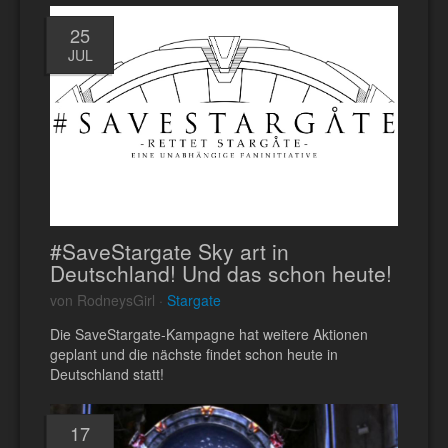
25
JUL
#SaveStargate Sky art in
Deutschland! Und das schon heute!
von RodneysGirl ·
Stargate
Die SaveStargate-Kampagne hat weitere Aktionen
geplant und die nächste findet schon heute in
Deutschland statt!
17