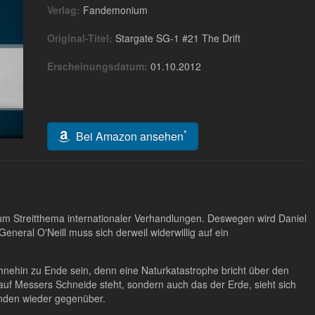
Verlag:
Fandemonium
Original-Titel:
Stargate SG-1 #21 The Drift
Erscheinungsdatum:
01.10.2012
*
Bei Amazon ansehen
h zum Streitthema internationaler Verhandlungen. Deswegen wird Daniel
eneral O'Neill muss sich derweil widerwillig auf ein
hnehin zu Ende sein, denn eine Naturkatastrophe bricht über den
uf Messers Schneide steht, sondern auch das der Erde, sieht sich
nden wieder gegenüber.