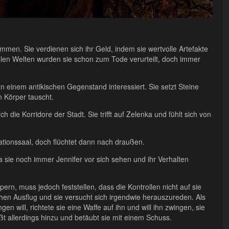
mmen. Sie verdienen sich ihr Geld, indem sie wertvolle Artefakte
elen Welten wurden sie schon zum Tode verurteilt, doch immer
an einem antikischen Gegenstand interessiert. Sie setzt Steine
en Körper tauscht.
rch die Korridore der Stadt. Sie trifft auf Zelenka und fühlt sich von
rationssaal, doch flüchtet dann nach draußen.
ie noch immer Jennifer vor sich sehen und ihr Verhalten
n, muss jedoch feststellen, dass die Kontrollen nicht auf sie
chen Ausflug und sie versucht sich irgendwie herauszureden. Als
en will, richtete sie eine Waffe auf ihn und will ihn zwingen, sie
ßt allerdings hinzu und betäubt sie mit einem Schuss.