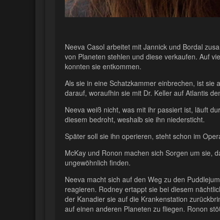
Neeva Casol arbeitet mit Jannick und Bordal zusa
von Planeten stehlen und diese verkaufen. Auf vi
konnten sie entkommen.
Als sie in eine Schatzkammer einbrechen, ist sie 
darauf, woraufhin sie mit Dr. Keller auf Atlantis d
Neeva weiß nicht, was mit ihr passiert ist, läuft du
diesem bedroht, weshalb sie ihn niedersticht.
Später soll sie ihn operieren, steht schon im Ope
McKay und Ronon machen sich Sorgen um sie, da s
ungewöhnlich finden.
Neeva macht sich auf den Weg zu den Puddlejumper
reagieren. Rodney ertappt sie bei diesem nächtli
der Kanadier sie auf die Krankenstation zurückbring
auf einen anderen Planeten zu fliegen. Ronon stö