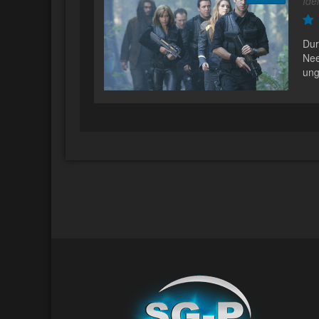
Iden
Dur
Nee
ung