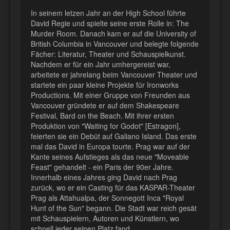
In seinem letzen Jahr an der High School führte
David Regie und spielte seine erste Rolle in: The
Murder Room. Danach kam er auf die University of
British Columbia in Vancouver und belegte folgende
Fächer: Literatur, Theater und Schauspielkunst.
Nachdem er für ein Jahr umhergereist war,
arbeitete er jahrelang beim Vancouver Theater und
startete ein paar kleine Projekte für Ironworks
Productions. Mit einer Gruppe von Freunden aus
Vancouver gründete er auf dem Shakespeare
Festival, Bard on the Beach. Mit ihrer ersten
Produktion von "Waiting for Godot" [Estragon],
feierten sie ein Debüt auf Galiano Island. Das erste
mal das David in Europa tourte. Prag war auf der
Kante seines Aufstieges als das neue "Moveable
Feast" gehandelt - ein Paris der 90er Jahre.
Innerhalb eines Jahres ging David nach Prag
zurück, wo er ein Casting für das KASPAR-Theater
Prag als Attahualpa, der Sonnegott Inca "Royal
Hunt of the Sun" begann. Die Stadt
war reich gesät
mit Schauspielern, Autoren und Künstlern, wo
schnell jeder seinen Platz fand.