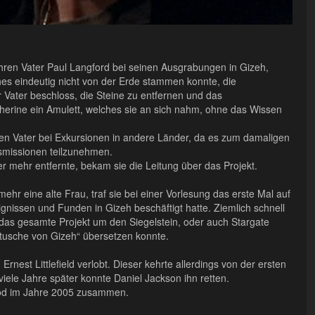
ihren Vater Paul Langford bei seinen Ausgrabungen in Gizeh,
hes eindeutig nicht von der Erde stammen konnte, die
Vater beschloss, die Steine zu entfernen und das
therine ein Amulett, welches sie an sich nahm, ohne das Wissen
hren Vater bei Exkursionen in andere Länder, da es zum damaligen
gsmissionen teilzunehmen.
r mehr entfernte, bekam sie die Leitung über das Projekt.
mehr eine alte Frau, traf sie bei einer Vorlesung das erste Mal auf
eignissen und Funden in Gizeh beschäftigt hatte. Ziemlich schnell
n das gesamte Projekt um den Siegelstein, oder auch Stargate
artusche von Gizeh“ übersetzen konnte.
rnest Littlefield verlobt. Dieser kehrte allerdings von der ersten
viele Jahre später konnte Daniel Jackson ihn retten.
 Tod im Jahre 2005 zusammen.