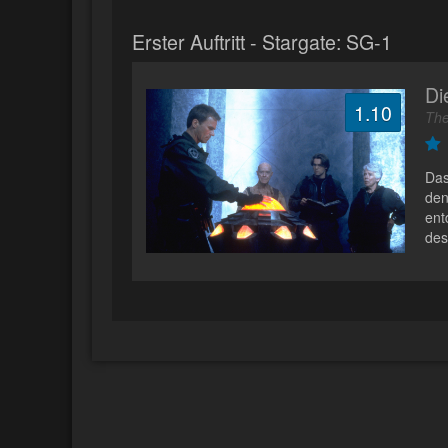
Erster Auftritt - Stargate: SG-1
Di
1.10
The
Das
den
ent
des