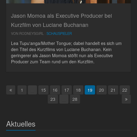
Jason Momoa als Executive Producer bei
Kurzfilm von Luciane Buchanan
VON RODNEYSGIRL ·
SCHAUSPIELER
Lea Tupu'anga/Mother Tongue; dabei handelt es sich um
den Titel des Kurzfilms von Luciane Buchanan. Kein
geringerer als Jason Momoa stößt nun als Executive
Producer zum Team rund um den Kurzfilm.
1
...
15
16
17
18
19
20
21
22
23
...
28
Aktuelles