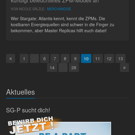
kündigt beleuchtetes ZPM-Modell an
VON NICOLE SÄLZLE ·
MERCHANDISE
Wer Stargate: Atlantis kennt, kennt die ZPMs. Die
kostbaren Energiequellen sind schwer in die Finger zu
bekommen, aber Master Replicas hilft euch dabei!
1
...
6
7
8
9
10
11
12
13
14
...
28
Aktuelles
SG-P sucht dich!