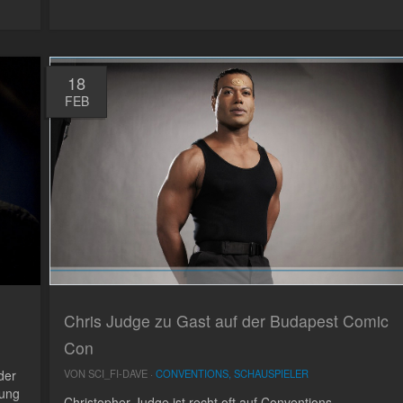
18
FEB
Chris Judge zu Gast auf der Budapest Comic
Con
der
VON SCI_FI-DAVE ·
CONVENTIONS, SCHAUSPIELER
oung
Christopher Judge ist recht oft auf Conventions