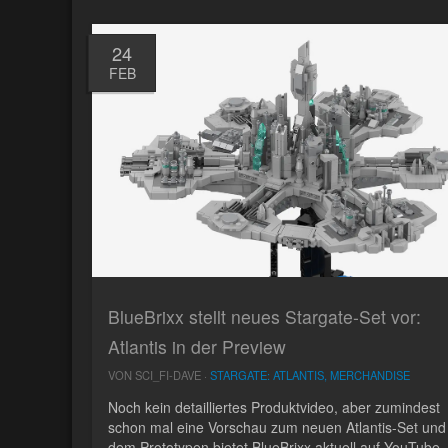
24
FEB
BlueBrixx stellt neues Stargate-Set vor:
Atlantis in der Preview
VON SCI_FI-DAVE ·
STARGATE: ATLANTIS, MERCHANDISE
Noch kein detailliertes Produktvideo, aber zumindest
schon mal eine Vorschau zum neuen Atlantis-Set und
dem Prototypen bietet BlueBrixx aktuell auf YouTube.