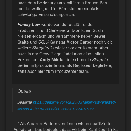
nach dem Beziehungsaus mit ihrem Freund Ben
munter weiter, und im Büro stehen ebenfalls
schwierige Entscheidungen an.
Family Law
wurde von der ausführenden
Produzentin und Serienverantwortlichen Susin
Nielsen erdacht und versammelte neben
Jewel
Staite
und
SG:U
-Gaststar
Victor Garber
noch viele
weitere
Stargate
-Darsteller vor der Kamera. Aber
auch in der Crew-Riege findet man einen alten
Bekannten:
Andy Mikita
, der schon die
Stargate
-
Serien mitproduzierte und als Regisseur begleitete,
zählt auch hier zum Produzententeam.
Quelle
Deadline
https://deadline.com/2025/05/family-law-renewed-
season-4-the-cw-canadian-series-1236407536/
* Als Amazon-Partner verdienen wir an qualifizierten
Verkäufen. Das bedeutet, dass wir beim Kauf über Links