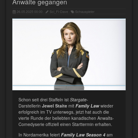
Anwälte gegangen
26.05.2025 00:00 ·
Sci_Fi-Dave ·
Schauspieler
Schon seit drei Staffeln ist
Stargate
-
Darstellerin
Jewel Staite
mit
Family Law
wieder
erfolgreich im TV unterwegs, jetzt hat auch die
vierte Runde der beliebten kanadischen Anwalts-
Comedyserie offiziell einen Starttermin erhalten.
In Nordamerika feiert
Family Law Season 4
am