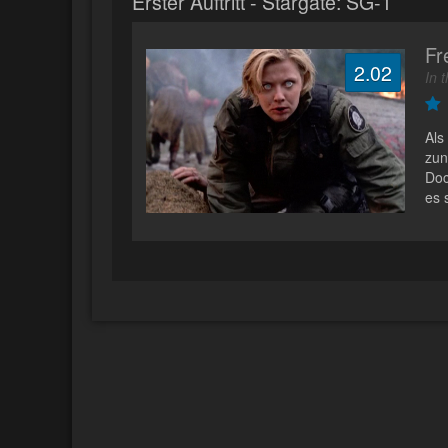
Erster Auftritt - Stargate: SG-1
Fr
2.02
In 
Als
zun
Doc
es 